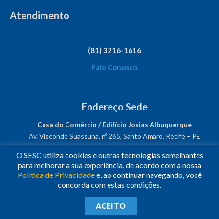
Atendimento
(81) 3216-1616
Fale Conosco
Endereço Sede
Casa do Comércio / Edifício Josias Albuquerque
Av. Visconde Suassuna, nº 265, Santo Amaro, Recife – PE
CEP: 50050-540
O SESC utiliza cookies e outras tecnologias semelhantes
CNPJ: 03.482.931/0001-61
para melhorar a sua experiência, de acordo com a nossa
Política de Privacidade
e, ao continuar navegando, você
Siga-nos!
concorda com estas condições.
© 2023
•
Todos os Direitos Reservados.
•
Conheça o
Sesc
ACEITO
Nacional