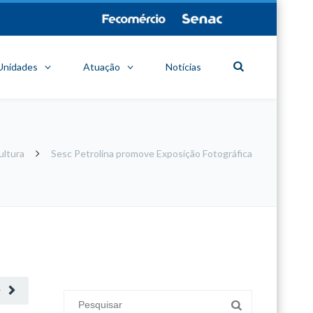
Unidades
Atuação
Notícias
ultura
Sesc Petrolina promove Exposição Fotográfica
minecraft modları
adana sigorta
oyun modları
O