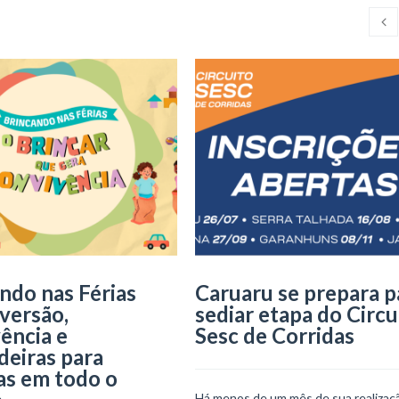
ndo nas Férias
Caruaru se prepara p
iversão,
sediar etapa do Circu
ência e
Sesc de Corridas
deiras para
as em todo o
Há menos de um mês de sua realizaçã