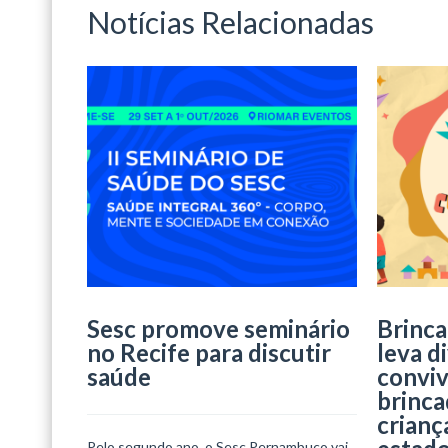
Notícias Relacionadas
Sesc promove seminário
Brinca
no Recife para discutir
leva d
saúde
conviv
brinca
crianç
Pelo segundo ano, o Sesc Pernambuco vai