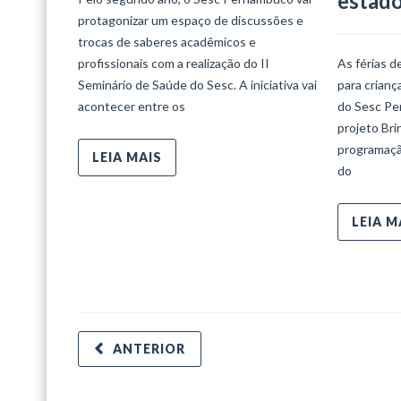
estad
protagonizar um espaço de discussões e
trocas de saberes acadêmicos e
profissionais com a realização do II
As férias d
Seminário de Saúde do Sesc. A iniciativa vai
para crian
acontecer entre os
do Sesc Per
projeto Bri
programaçã
LEIA MAIS
do
LEIA M
ANTERIOR