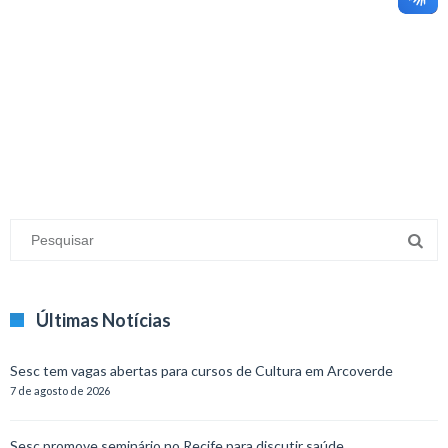
minecraft modları
adana sigorta
oyun modları
Últimas Notícias
Sesc tem vagas abertas para cursos de Cultura em Arcoverde
7 de agosto de 2026
Sesc promove seminário no Recife para discutir saúde