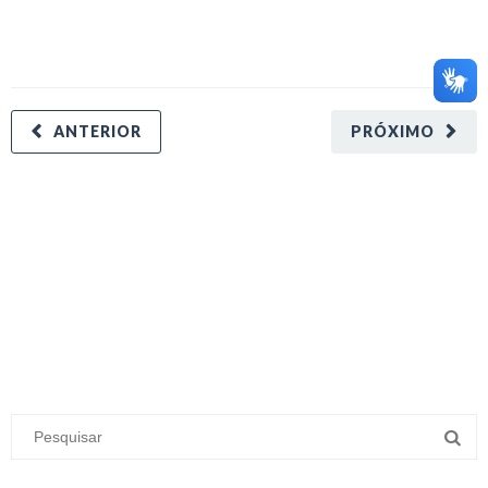
ANTERIOR
PRÓXIMO
minecraft modları
adana sigorta
oyun modları