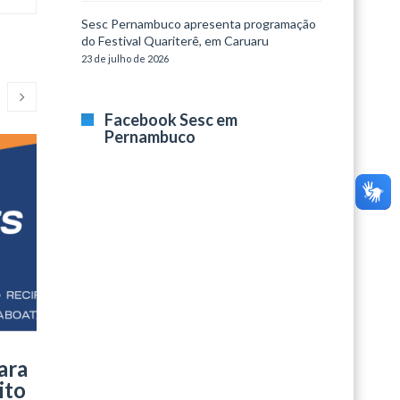
Sesc Pernambuco apresenta programação
do Festival Quariterê, em Caruaru
23 de julho de 2026
Facebook Sesc em
Pernambuco
Segundas Culturais
ArteSes
O Sesc Santa Rita promove, nesta
Entra em cartaz,
segunda-feira (04/09), o projeto Segundas
mostra Pós-Imp
Culturais. O evento, que começará às 12h,
da Pintura Mod
trará música com o Coral Flores Vocais do
40 reproduções
Sesc Santo Amaro.
famosas de Van
Édouard Vuillar
ara
LEIA MAIS
ito