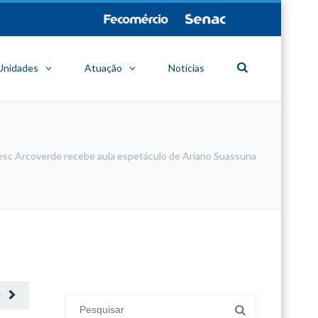
Unidades
Atuação
Notícias
esc Arcoverde recebe aula espetáculo de Ariano Suassuna
minecraft modları
adana sigorta
oyun modları
O