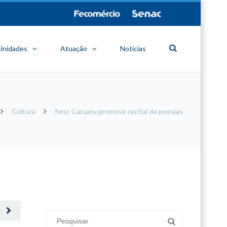
Unidades
Atuação
Notícias
Cultura
Sesc Caruaru promove recital de poesias
minecraft modları
adana sigorta
oyun modları
O