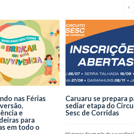
ndo nas Férias
Caruaru se prepara p
iversão,
sediar etapa do Circu
ência e
Sesc de Corridas
deiras para
as em todo o
Há menos de um mês de sua realizaçã