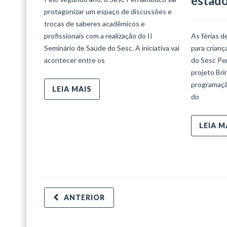
estad
protagonizar um espaço de discussões e
trocas de saberes acadêmicos e
profissionais com a realização do II
As férias d
Seminário de Saúde do Sesc. A iniciativa vai
para crian
acontecer entre os
do Sesc Per
projeto Bri
programaçã
LEIA MAIS
do
LEIA M
ANTERIOR