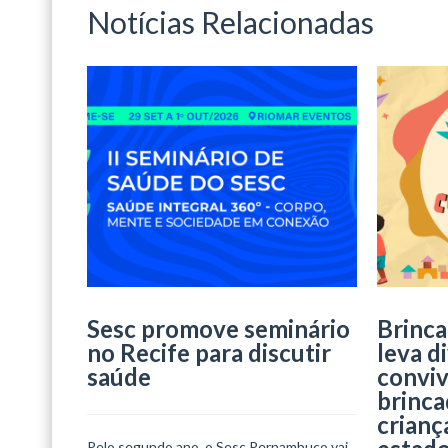
Notícias Relacionadas
Sesc promove seminário
Brinca
no Recife para discutir
leva d
saúde
conviv
brinca
crianç
Pelo segundo ano, o Sesc Pernambuco vai