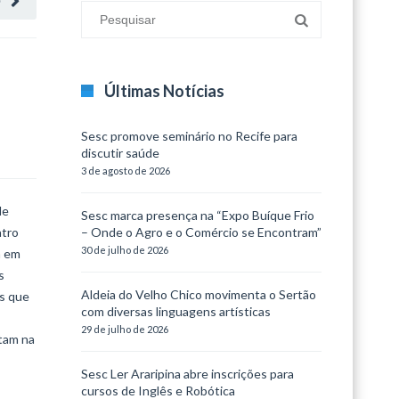
O
Últimas Notícias
Sesc promove seminário no Recife para
discutir saúde
3 de agosto de 2026
de
Sesc marca presença na “Expo Buíque Frio
atro
– Onde o Agro e o Comércio se Encontram”
30 de julho de 2026
m em
s
Aldeia do Velho Chico movimenta o Sertão
as que
com diversas linguagens artísticas
29 de julho de 2026
ntam na
Sesc Ler Araripina abre inscrições para
cursos de Inglês e Robótica