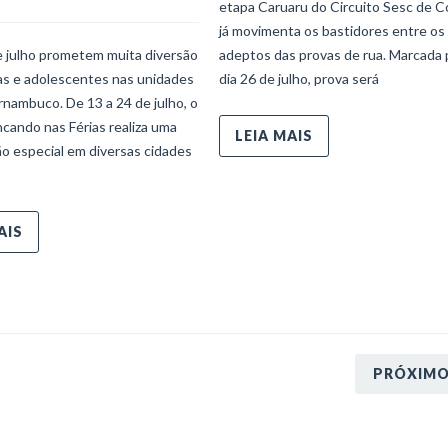
etapa Caruaru do Circuito Sesc de C
já movimenta os bastidores entre os
e julho prometem muita diversão
adeptos das provas de rua. Marcada 
ças e adolescentes nas unidades
dia 26 de julho, prova será
nambuco. De 13 a 24 de julho, o
ncando nas Férias realiza uma
LEIA MAIS
o especial em diversas cidades
AIS
PRÓXIM