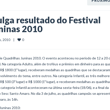
PRÓXIM
ga resultado do Festival
uninas 2010
0
o, 2010    |    
e Quadrilhas Juninas 2010. O evento aconteceu no período de 12 a 20 
l. Na categoria Adulto, além de troféus e prêmios em dinheiro para as qu
e R$ 1800 (1º lugar), receberam medalhas as quadrilhas que se destacara
olvimento do tema, entre outros. Na categoria Infantil, as três melhore
R$ 500 (3º lugar) e R$ 1000 (1º lugar), e receberam medalhas as quadrilh
tegoria Infantil aconteceram na última sexta-feira (18/06), e a final da
 Sesc Santo Amaro. No dia 3 de julho, as quadrilhas campeãs se aprese
aro, às 16h.
 Juninas 2010: