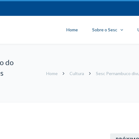
Home
Sobre o Sesc
o do
as
Home
Cultura
Sesc Pernambuco divul