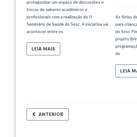
protagonizar um espaço de discussões e
trocas de saberes acadêmicos e
profissionais com a realização do II
As férias d
Seminário de Saúde do Sesc. A iniciativa vai
para crian
acontecer entre os
do Sesc Per
projeto Bri
programaçã
LEIA MAIS
do
LEIA M
ANTERIOR