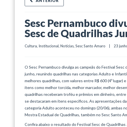
ANTERIOR
Sesc Pernambuco divul
Sesc de Quadrilhas J
Cultura
, 
Institucional
, 
Notícias
, 
Sesc Santo Amaro
    |    23 junh
O Sesc Pernambuco divulga as campeãs do Festival Sesc d
junho, reunindo quadrilhas nas categorias Adulto e Infanti
melhores quadrilhas, com valores entre R$ 600 (4º lugar) 
itens como melhor torcida, melhor marcador, melhor desenv
quadrilhas receberam troféu e prêmios em dinheiro, entre 
se destacaram em itens específicos. As apresentações da ca
categoria Adulto aconteceu no domingo (20/06), ambas no
Mostra Estadual de Quadrilhas, também no Sesc Santo Am
Confira abaixo o resultado do Festival Sesc de Quadrilhas