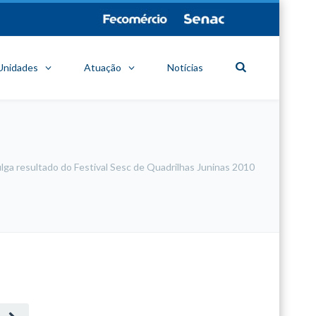
Unidades
Atuação
Notícias
ga resultado do Festival Sesc de Quadrilhas Juninas 2010
minecraft modları
adana sigorta
oyun modları