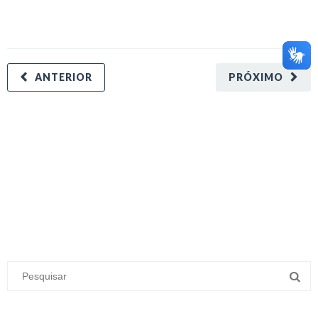
ANTERIOR
PRÓXIMO
minecraft modları
adana sigorta
oyun modları