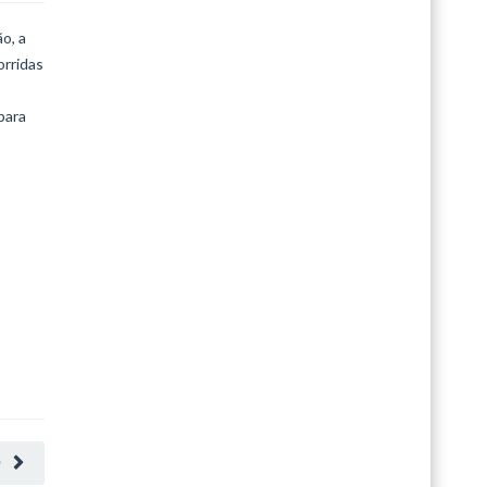
o, a
orridas
para
O