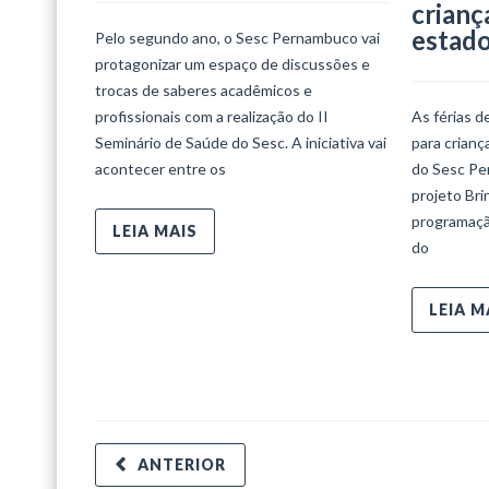
crianç
estad
Pelo segundo ano, o Sesc Pernambuco vai
protagonizar um espaço de discussões e
trocas de saberes acadêmicos e
profissionais com a realização do II
As férias d
Seminário de Saúde do Sesc. A iniciativa vai
para crian
acontecer entre os
do Sesc Per
projeto Bri
programaçã
LEIA MAIS
do
LEIA M
ANTERIOR