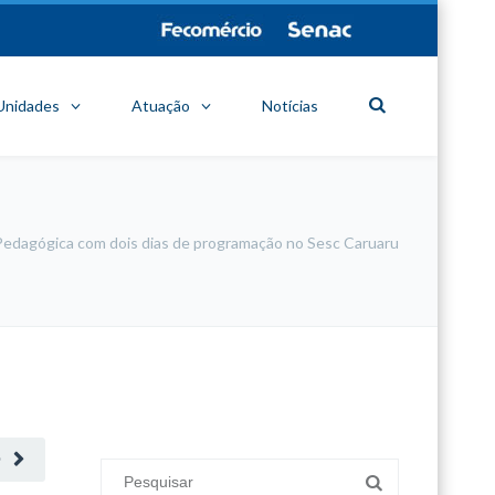
Unidades
Atuação
Notícias
edagógica com dois dias de programação no Sesc Caruaru
minecraft modları
adana sigorta
oyun modları
O