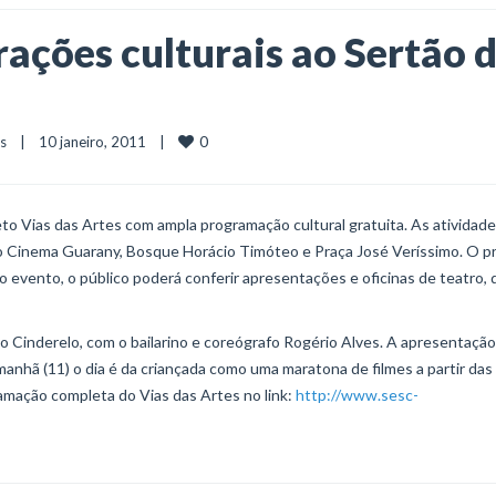
rações culturais ao Sertão 
0
as
    |    10 janeiro, 2011    |    
eto Vias das Artes com ampla programação cultural gratuita. As atividad
o Cinema Guarany, Bosque Horácio Timóteo e Praça José Veríssimo. O p
 evento, o público poderá conferir apresentações e oficinas de teatro, 
o Cinderelo, com o bailarino e coreógrafo Rogério Alves. A apresentação
anhã (11) o dia é da criançada como uma maratona de filmes a partir das
mação completa do Vias das Artes no link:
http://www.sesc-