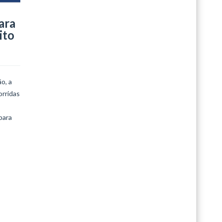
ara
LEIA MAIS
ito
o, a
orridas
para