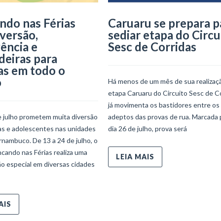
ndo nas Férias
Caruaru se prepara p
iversão,
sediar etapa do Circu
ência e
Sesc de Corridas
deiras para
as em todo o
o
Há menos de um mês de sua realizaçã
etapa Caruaru do Circuito Sesc de C
já movimenta os bastidores entre os
e julho prometem muita diversão
adeptos das provas de rua. Marcada 
ças e adolescentes nas unidades
dia 26 de julho, prova será
nambuco. De 13 a 24 de julho, o
ncando nas Férias realiza uma
LEIA MAIS
o especial em diversas cidades
AIS