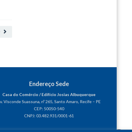
O
Endereço Sede
Casa do Comércio / Edifício Josias Albuquerque
v. Visconde Suassuna, nº 265, Santo Amaro, Recife – PE
CEP: 50050-540
CNPJ: 03.482.931/0001-61