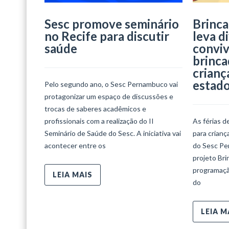
Sesc promove seminário
Brinca
no Recife para discutir
leva d
saúde
conviv
brinca
crianç
estad
Pelo segundo ano, o Sesc Pernambuco vai
protagonizar um espaço de discussões e
trocas de saberes acadêmicos e
profissionais com a realização do II
As férias d
Seminário de Saúde do Sesc. A iniciativa vai
para crian
acontecer entre os
do Sesc Per
projeto Bri
programaçã
LEIA MAIS
do
LEIA M