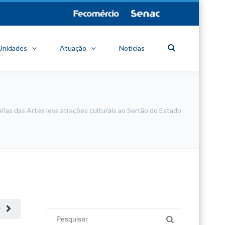
Unidades
Atuação
Notícias
Vias das Artes leva atrações culturais ao Sertão do Estado
minecraft modları
adana sigorta
oyun modları
O