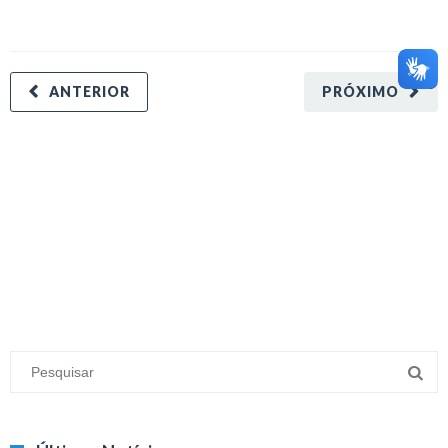
ANTERIOR
PRÓXIMO
minecraft modları
adana sigorta
oyun modları