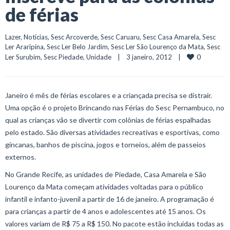
de férias
Lazer
, 
Notícias
, 
Sesc Arcoverde
, 
Sesc Caruaru
, 
Sesc Casa Amarela
, 
Sesc 
Ler Araripina
, 
Sesc Ler Belo Jardim
, 
Sesc Ler São Lourenço da Mata
, 
Sesc 
0
Ler Surubim
, 
Sesc Piedade
, 
Unidade
    |    3 janeiro, 2012    |    
Janeiro é mês de férias escolares e a criançada precisa se distrair.
Uma opção é o projeto Brincando nas Férias do Sesc Pernambuco, no
qual as crianças vão se divertir com colônias de férias espalhadas
pelo estado. São diversas atividades recreativas e esportivas, como
gincanas, banhos de piscina, jogos e torneios, além de passeios
externos.
No Grande Recife, as unidades de Piedade, Casa Amarela e São
Lourenço da Mata começam atividades voltadas para o público
infantil e infanto-juvenil a partir de 16 de janeiro. A programação é
para crianças a partir de 4 anos e adolescentes até 15 anos. Os
valores variam de R$ 75 a R$ 150. No pacote estão incluídas todas as