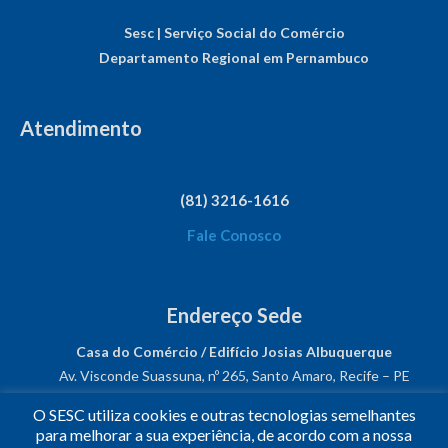
Sesc | Serviço Social do Comércio
Departamento Regional em Pernambuco
Atendimento
(81) 3216-1616
Fale Conosco
Endereço Sede
Casa do Comércio / Edifício Josias Albuquerque
Av. Visconde Suassuna, nº 265, Santo Amaro, Recife – PE
CEP: 50050-540
O SESC utiliza cookies e outras tecnologias semelhantes
CNPJ: 03.482.931/0001-61
para melhorar a sua experiência, de acordo com a nossa