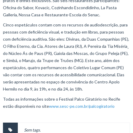
pratos e drinks exclusivos. São seis restaurantes participantes:
Oficina do Sabor, Kovacic, Cozinhando Escondidinho, La Pasta
Galleria, Nossa Casa e Restaurante-Escola do Senac.
Cinco espetáculos contam com os recursos de audiodescrição, para
pessoas com deficiência visual, e tradução em libras, para pessoas
com deficiência auditiva. São eles: Divinas, da Duas Companhias (PE),
O Filho Eterno, da Cia. Atores de Laura (RJ), A Pereira da Tia Miséria¸
do Núcleo Ás de Paus (PR), Gaiola das Moscas, do Grupo Peleja (PE),
e Simbá, o Marujo, da Trupe de Truões (MG). Este ano, além dos
espetáculos, quatro performances do Coletivo Lugar Comum (PE)
vão contar com os recursos de acessibilidade comunicacional. Elas
serão apresentadas no espaço de convivência do Centro Apolo
Hermilo no dia 9, às 19h, e no dia 24, às 18h.
Todas as informações sobre o Festival Palco Giratório no Recife
estão disponíveis no site
www.sesc-pe.com.br/palcogiratorio
Sem tags.