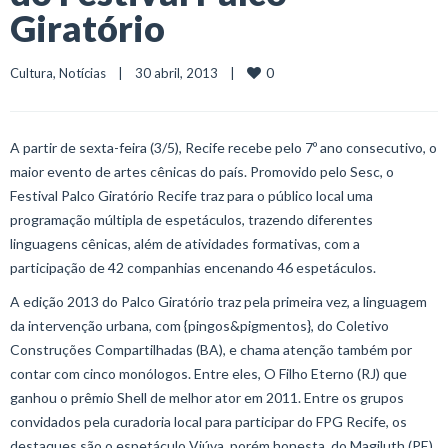
Giratório
0
Cultura
, 
Notícias
    |    30 abril, 2013    |    
A partir de sexta-feira (3/5), Recife recebe pelo 7º ano consecutivo, o
maior evento de artes cênicas do país. Promovido pelo Sesc, o
Festival Palco Giratório Recife traz para o público local uma
programação múltipla de espetáculos, trazendo diferentes
linguagens cênicas, além de atividades formativas, com a
participação de 42 companhias encenando 46 espetáculos.
A edição 2013 do Palco Giratório traz pela primeira vez, a linguagem
da intervenção urbana, com {pingos&pigmentos}, do Coletivo
Construções Compartilhadas (BA), e chama atenção também por
contar com cinco monólogos. Entre eles, O Filho Eterno (RJ) que
ganhou o prêmio Shell de melhor ator em 2011. Entre os grupos
convidados pela curadoria local para participar do FPG Recife, os
destaques são o espetáculo Viúva, porém honesta, do Magiluth (PE),