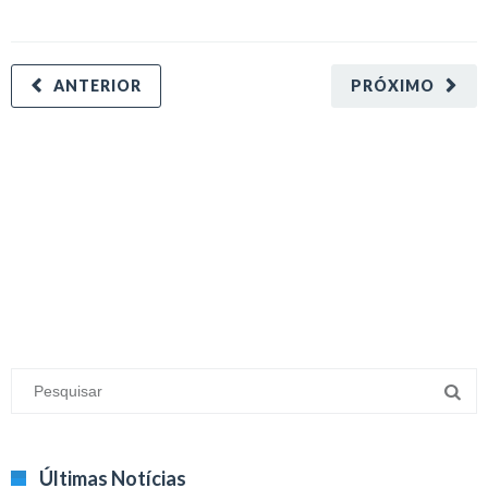
ANTERIOR
PRÓXIMO
minecraft modları
adana sigorta
oyun modları
Últimas Notícias