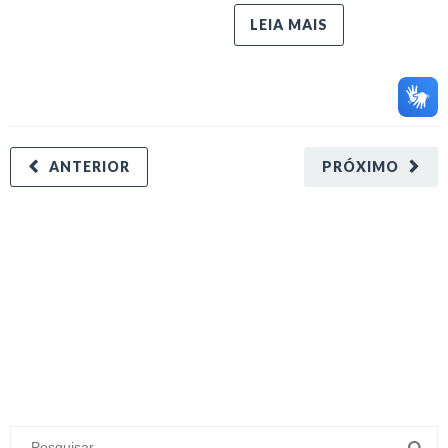
LEIA MAIS
ANTERIOR
PRÓXIMO
minecraft modları
adana sigorta
oyun modları