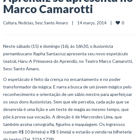
Marco Camarotti
0
Cultura
, 
Notícias
, 
Sesc Santo Amaro
    |    14 março, 2014    |    
Neste sábado (15) e domingo (16), às 16h30, o ilusionista
pernambucano Rapha Santacruz apresenta seu novo espetáculo
teatral, Haru-A Primavera do Aprendiz, no Teatro Marco Camarotti,
Sesc Santo Amaro.
O espetáculo é feito da crença no encantamento e no poder
transformador da mágica. E narra a busca de um jovem mágico pelo
reconhecimento e orientação de um sábio mestre para aperfeiçoar
os seus dons ilusionistas. Sem que ele perceba, cada ação que se
desenrola é uma lição e um teste de magia ao mesmo tempo, que
põe à prova sua vocação. A direção é de Marcondes Lima, que
também assina cenografia, figurino e maquiagem. Os ingressos
custam R$ 10 (inteira) e R$ 5 (meia) e estarão a venda na bilheteria
do teatro (Tel. 3216.1728).