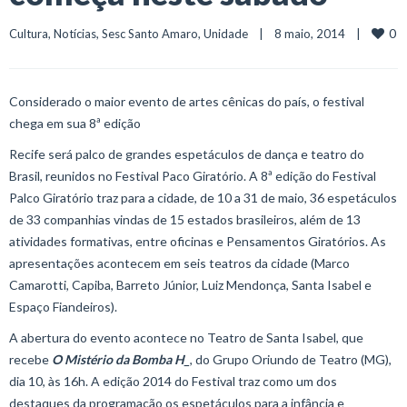
0
Cultura
, 
Notícias
, 
Sesc Santo Amaro
, 
Unidade
    |    8 maio, 2014    |    
Considerado o maior evento de artes cênicas do país, o festival
chega em sua 8ª edição
Recife será palco de grandes espetáculos de dança e teatro do
Brasil, reunidos no Festival Paco Giratório. A 8ª edição do Festival
Palco Giratório traz para a cidade, de 10 a 31 de maio, 36 espetáculos
de 33 companhias vindas de 15 estados brasileiros, além de 13
atividades formativas, entre oficinas e Pensamentos Giratórios. As
apresentações acontecem em seis teatros da cidade (Marco
Camarotti, Capiba, Barreto Júnior, Luiz Mendonça, Santa Isabel e
Espaço Fiandeiros).
A abertura do evento acontece no Teatro de Santa Isabel, que
recebe
O Mistério da Bomba H_
, do Grupo Oriundo de Teatro (MG),
dia 10, às 16h. A edição 2014 do Festival traz como um dos
destaques da programação os espetáculos para a infância e