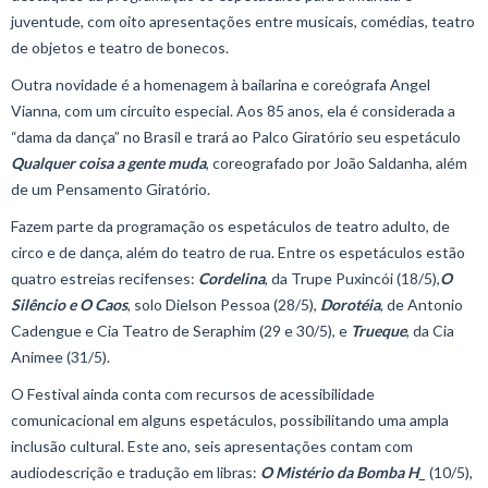
juventude, com oito apresentações entre musicais, comédias, teatro
de objetos e teatro de bonecos.
Outra novidade é a homenagem à bailarina e coreógrafa Angel
Vianna, com um circuito especial. Aos 85 anos, ela é considerada a
“dama da dança” no Brasil e trará ao Palco Giratório seu espetáculo
Qualquer coisa a gente muda
, coreografado por João Saldanha, além
de um Pensamento Giratório.
Fazem parte da programação os espetáculos de teatro adulto, de
circo e de dança, além do teatro de rua. Entre os espetáculos estão
quatro estreias recifenses:
Cordelina
, da Trupe Puxincói (18/5),
O
Silêncio e O Caos
, solo Dielson Pessoa (28/5),
Dorotéia
, de Antonio
Cadengue e Cia Teatro de Seraphim (29 e 30/5), e
Trueque
, da Cia
Animee (31/5).
O Festival ainda conta com recursos de acessibilidade
comunicacional em alguns espetáculos, possibilitando uma ampla
inclusão cultural. Este ano, seis apresentações contam com
audiodescrição e tradução em libras:
O
Mistério
da Bomba H_
(10/5),