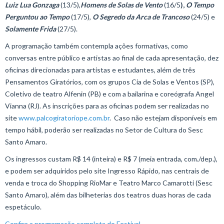
Luiz Lua Gonzaga
(13/5),
Homens de Solas de Vento
(16/5
),
O Tempo
Perguntou ao Tempo
(17/5),
O Segredo da Arca de Trancoso
(24/5) e
Solamente Frida
(27/5).
A programação também contempla ações formativas, como
conversas entre público e artistas ao final de cada apresentação, dez
oficinas direcionadas para artistas e estudantes, além de três
Pensamentos Giratórios, com os grupos Cia de Solas e Ventos (SP),
Coletivo de teatro Alfenin (PB) e com a bailarina e coreógrafa Angel
Vianna (RJ). As inscrições para as oficinas podem ser realizadas no
site
www.palcogiratoriope.com.br
. Caso não estejam disponíveis em
tempo hábil, poderão ser realizadas no Setor de Cultura do Sesc
Santo Amaro.
Os ingressos custam R$ 14 (inteira) e R$ 7 (meia entrada, com./dep.),
e podem ser adquiridos pelo site Ingresso Rápido, nas centrais de
venda e troca do Shopping RioMar e Teatro Marco Camarotti (Sesc
Santo Amaro), além das bilheterias dos teatros duas horas de cada
espetáculo.
Confira a programação completa do Festival