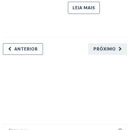
LEIA MAIS
ANTERIOR
PRÓXIMO
minecraft modları
adana sigorta
oyun modları