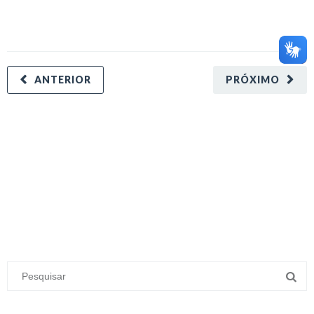
ANTERIOR
PRÓXIMO
minecraft modları
adana sigorta
oyun modları