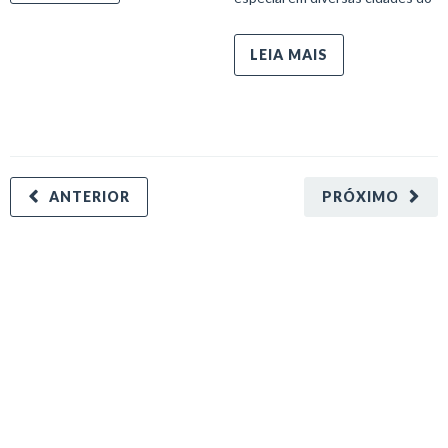
LEIA MAIS
ANTERIOR
PRÓXIMO
minecraft modları
adana sigorta
oyun modları