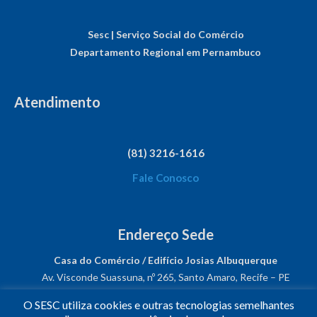
Sesc | Serviço Social do Comércio
Departamento Regional em Pernambuco
Atendimento
(81) 3216-1616
Fale Conosco
Endereço Sede
Casa do Comércio / Edifício Josias Albuquerque
Av. Visconde Suassuna, nº 265, Santo Amaro, Recife – PE
CEP: 50050-540
O SESC utiliza cookies e outras tecnologias semelhantes
CNPJ: 03.482.931/0001-61