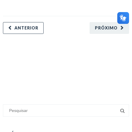
ANTERIOR
PRÓXIMO
minecraft modları
adana sigorta
oyun modları