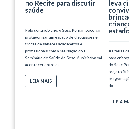
no Recife para discutir
leva d
saúde
conviv
brinca
crianç
estad
Pelo segundo ano, o Sesc Pernambuco vai
protagonizar um espaço de discussões e
trocas de saberes acadêmicos e
profissionais com a realização do II
As férias d
Seminário de Saúde do Sesc. A iniciativa vai
para crian
acontecer entre os
do Sesc Per
projeto Bri
programaçã
LEIA MAIS
do
LEIA M