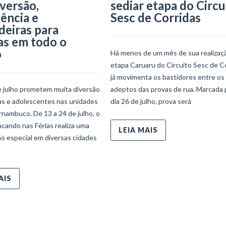
iversão,
sediar etapa do Circu
ência e
Sesc de Corridas
deiras para
as em todo o
o
Há menos de um mês de sua realizaçã
etapa Caruaru do Circuito Sesc de C
já movimenta os bastidores entre os
e julho prometem muita diversão
adeptos das provas de rua. Marcada 
ças e adolescentes nas unidades
dia 26 de julho, prova será
nambuco. De 13 a 24 de julho, o
ncando nas Férias realiza uma
LEIA MAIS
o especial em diversas cidades
AIS