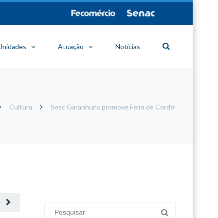
Unidades
Atuação
Notícias
Cultura
Sesc Garanhuns promove Feira de Cordel
minecraft modları
adana sigorta
oyun modları
O