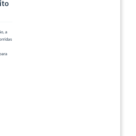
ito
o, a
orridas
para