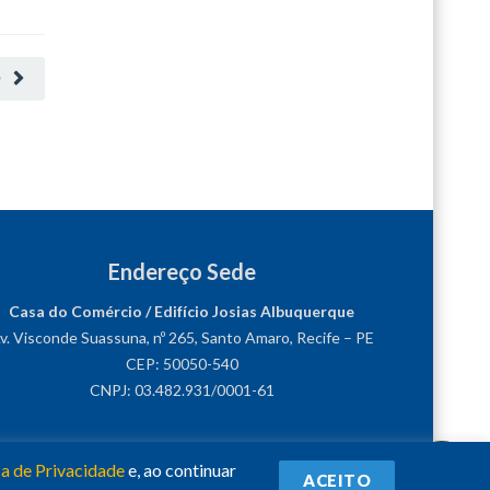
O
Endereço Sede
Casa do Comércio / Edifício Josias Albuquerque
v. Visconde Suassuna, nº 265, Santo Amaro, Recife – PE
CEP: 50050-540
CNPJ: 03.482.931/0001-61
ca de Privacidade
e, ao continuar
ACEITO