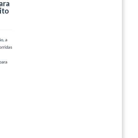
ara
LEIA MAIS
ito
o, a
orridas
para