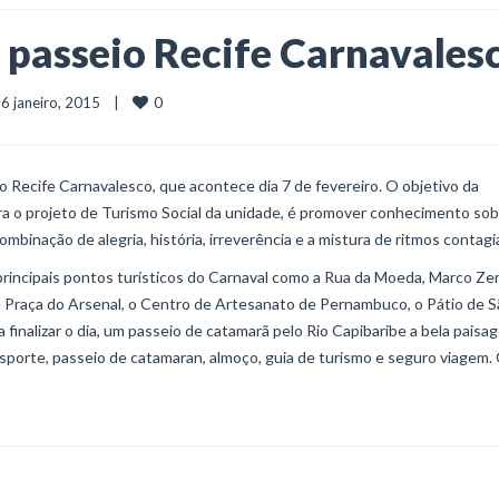
o passeio Recife Carnavales
0
  26 janeiro, 2015    |    
 Recife Carnavalesco, que acontece dia 7 de fevereiro. O objetivo da
egra o projeto de Turismo Social da unidade, é promover conhecimento sob
mbinação de alegria, história, irreverência e a mistura de ritmos contagi
principais pontos turísticos do Carnaval como a Rua da Moeda, Marco Ze
 a Praça do Arsenal, o Centro de Artesanato de Pernambuco, o Pátio de 
finalizar o dia, um passeio de catamarã pelo Rio Capibaribe a bela paisa
nsporte, passeio de catamaran, almoço, guia de turismo e seguro viagem.