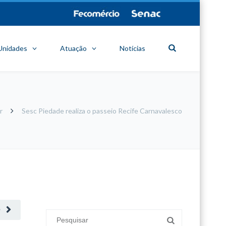
Unidades
Atuação
Notícias
r
Sesc Piedade realiza o passeio Recife Carnavalesco
minecraft modları
adana sigorta
oyun modları
O