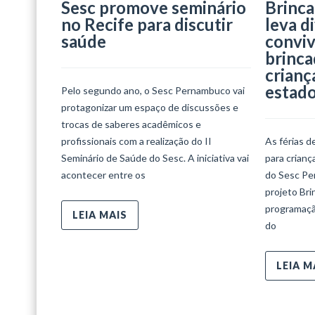
Sesc promove seminário
Brinca
no Recife para discutir
leva d
saúde
conviv
brinca
crianç
estad
Pelo segundo ano, o Sesc Pernambuco vai
protagonizar um espaço de discussões e
trocas de saberes acadêmicos e
profissionais com a realização do II
As férias d
Seminário de Saúde do Sesc. A iniciativa vai
para crian
acontecer entre os
do Sesc Per
projeto Bri
programaçã
LEIA MAIS
do
LEIA M