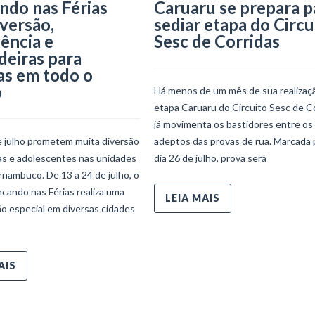
ndo nas Férias
Caruaru se prepara p
iversão,
sediar etapa do Circu
ência e
Sesc de Corridas
deiras para
as em todo o
o
Há menos de um mês de sua realizaçã
etapa Caruaru do Circuito Sesc de C
já movimenta os bastidores entre os
e julho prometem muita diversão
adeptos das provas de rua. Marcada 
ças e adolescentes nas unidades
dia 26 de julho, prova será
nambuco. De 13 a 24 de julho, o
ncando nas Férias realiza uma
LEIA MAIS
o especial em diversas cidades
AIS