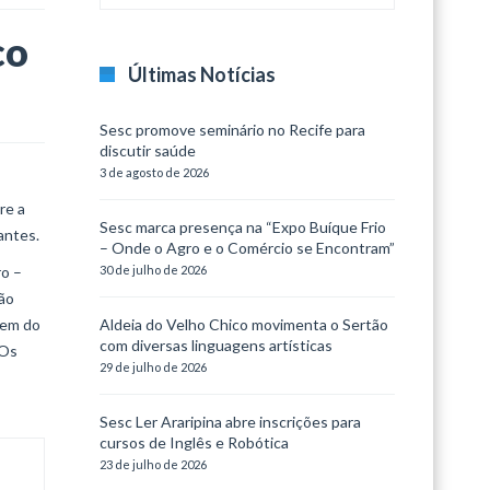
co
Últimas Notícias
Sesc promove seminário no Recife para
discutir saúde
3 de agosto de 2026
re a
Sesc marca presença na “Expo Buíque Frio
antes.
– Onde o Agro e o Comércio se Encontram”
ro –
30 de julho de 2026
São
gem do
Aldeia do Velho Chico movimenta o Sertão
com diversas linguagens artísticas
 Os
29 de julho de 2026
Sesc Ler Araripina abre inscrições para
cursos de Inglês e Robótica
23 de julho de 2026