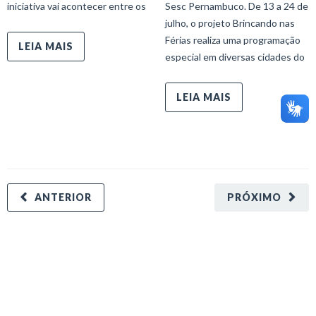
iniciativa vai acontecer entre os
Sesc Pernambuco. De 13 a 24 de
julho, o projeto Brincando nas
Férias realiza uma programação
LEIA MAIS
especial em diversas cidades do
LEIA MAIS
ANTERIOR
PRÓXIMO
minecraft modları
adana sigorta
oyun modları