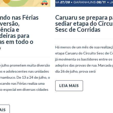
ndo nas Férias
Caruaru se prepara p
iversão,
sediar etapa do Circu
ência e
Sesc de Corridas
deiras para
as em todo o
o
Há menos de um mês de sua realizaçã
etapa Caruaru do Circuito Sesc de C
já movimenta os bastidores entre os
e julho prometem muita diversão
adeptos das provas de rua. Marcada 
ças e adolescentes nas unidades
dia 26 de julho, prova será
nambuco. De 13 a 24 de julho, o
ncando nas Férias realiza uma
LEIA MAIS
o especial em diversas cidades
AIS