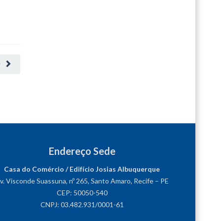
O
Endereço Sede
Casa do Comércio / Edifício Josias Albuquerque
v. Visconde Suassuna, nº 265, Santo Amaro, Recife – PE
CEP: 50050-540
CNPJ: 03.482.931/0001-61