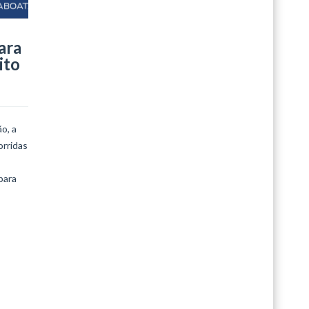
Édouard Vuillar
ara
LEIA MAIS
ito
o, a
orridas
para