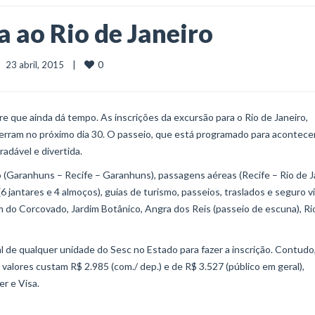
a ao Rio de Janeiro
0
|    23 abril, 2015    |    
e que ainda dá tempo. As inscrições da excursão para o Rio de Janeiro,
erram no próximo dia 30. O passeio, que está programado para acontece
radável e divertida.
o (Garanhuns – Recife – Garanhuns), passagens aéreas (Recife – Rio de J
jantares e 4 almoços), guias de turismo, passeios, traslados e seguro v
m do Corcovado, Jardim Botânico, Angra dos Reis (passeio de escuna), Ri
 de qualquer unidade do Sesc no Estado para fazer a inscrição. Contudo
alores custam R$ 2.985 (com./ dep.) e de R$ 3.527 (público em geral),
r e Visa.