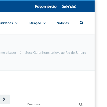
Unidades
Atuação
Notícias
smo e Lazer
Sesc Garanhuns te leva ao Rio de Janeiro
minecraft modları
adana sigorta
oyun modları
O