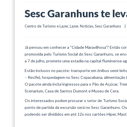
Sesc Garanhuns te lev
Centro de Turismo e Lazer
, 
Lazer
, 
Notícias
, 
Sesc Garanhuns
    
Já pensou em conhecer a “Cidade Maravilhosa”? Então corr
promovida pelo Turismo Social do Sesc Garanhuns, se enc
a 7 de julho, promete uma estadia na capital fluminense ag
Estão inclusos no pacote: transporte em ônibus semi-leit
– Recife), hospedagem no Sesc Copacabana, alimentação (6 
O pacote ainda inclui ingressos para o Pão de Açúcar, Tre
Scenarium, Casa de Santos Dumont e Museu de Cera.
Os interessados podem procurar o setor de Turismo Social
ponto de partida da excursão será no Sesc Garanhuns. Os v
podendo ser divididos em até 12x nos cartões Hiper, Maste