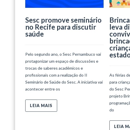
Sesc promove seminário
Brinca
no Recife para discutir
leva d
saúde
conviv
brinca
crianç
estad
Pelo segundo ano, o Sesc Pernambuco vai
protagonizar um espaço de discussões e
trocas de saberes acadêmicos e
profissionais com a realização do II
As férias d
Seminário de Saúde do Sesc. A iniciativa vai
para crian
acontecer entre os
do Sesc Per
projeto Bri
programaçã
LEIA MAIS
do
LEIA M