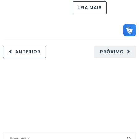
LEIA MAIS
ANTERIOR
PRÓXIMO
minecraft modları
adana sigorta
oyun modları