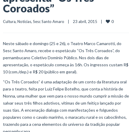
Coroados”
0
Cultura
, 
Notícias
, 
Sesc Santo Amaro
    |    23 abril, 2015    |    
Neste sábado e domingo (25 e 26), o Teatro Marco Camarotti, do
Sesc Santo Amaro, recebe o espetáculo “Os Três Coroados”, do
pernambucano Coletivo Domínio Público. Nos dois dias de
apresentação, o espetáculo começa às 16h. Os ingressos custam R$
10 (com./dep.) e R$ 20 (público em geral).
“Os Três Coroados” é uma adaptação de um conto da literatura oral
para o teatro, feita por Luiz Felipe Botelho, que conta a história de
Nonna, uma mulher que vem para o nosso mundo cumprir a missão de
salvar seus três filhos adotivos, vítimas de um feitiço lançado por
suas tias. A encenação dialoga com manifestações e folguedos
populares como o cavalo marinho, o maracatu rural e os caboclinhos,
trazendo para a cena elementos do universo da tradição popular
pernambucana.