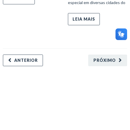
especial em diversas cidades do
LEIA MAIS
ANTERIOR
PRÓXIMO
minecraft modları
adana sigorta
oyun modları