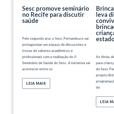
Sesc promove seminário
Brinca
no Recife para discutir
leva d
saúde
conviv
brinca
crianç
estad
Pelo segundo ano, o Sesc Pernambuco vai
protagonizar um espaço de discussões e
trocas de saberes acadêmicos e
profissionais com a realização do II
As férias d
Seminário de Saúde do Sesc. A iniciativa vai
para crian
acontecer entre os
do Sesc Per
projeto Bri
programaçã
LEIA MAIS
do
LEIA M