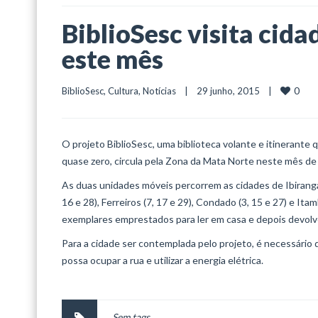
BiblioSesc visita cid
este mês
0
BiblioSesc
, 
Cultura
, 
Notícias
    |    29 junho, 2015    |    
O projeto BiblioSesc, uma biblioteca volante e itinerante que
quase zero, circula pela Zona da Mata Norte neste mês de 
As duas unidades móveis percorrem as cidades de Ibiranga (1
16 e 28), Ferreiros (7, 17 e 29), Condado (3, 15 e 27) e It
exemplares emprestados para ler em casa e depois devolvê-l
Para a cidade ser contemplada pelo projeto, é necessário q
possa ocupar a rua e utilizar a energia elétrica.
Sem tags.