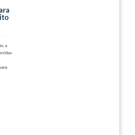
ara
LEIA MAIS
ito
o, a
orridas
para