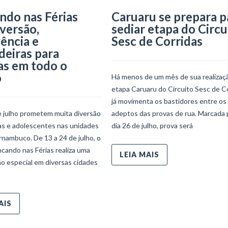
ndo nas Férias
Caruaru se prepara p
iversão,
sediar etapa do Circu
ência e
Sesc de Corridas
deiras para
as em todo o
o
Há menos de um mês de sua realizaçã
etapa Caruaru do Circuito Sesc de C
já movimenta os bastidores entre os
e julho prometem muita diversão
adeptos das provas de rua. Marcada 
ças e adolescentes nas unidades
dia 26 de julho, prova será
nambuco. De 13 a 24 de julho, o
ncando nas Férias realiza uma
LEIA MAIS
o especial em diversas cidades
AIS