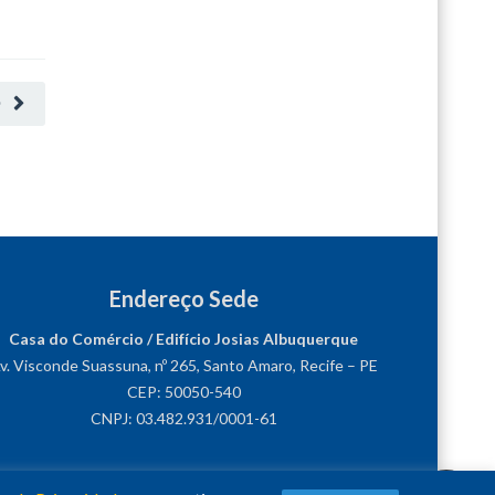
O
Endereço Sede
Casa do Comércio / Edifício Josias Albuquerque
v. Visconde Suassuna, nº 265, Santo Amaro, Recife – PE
CEP: 50050-540
CNPJ: 03.482.931/0001-61