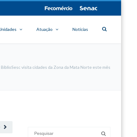
Unidades
Atuação
Notícias
BiblioSesc visita cidades da Zona da Mata Norte este mês
minecraft modları
adana sigorta
oyun modları
O