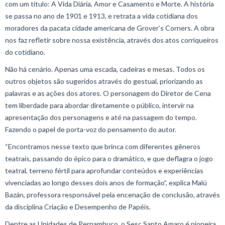
com um título: A Vida Diária, Amor e Casamento e Morte. A história
se passa no ano de 1901 e 1913, e retrata a vida cotidiana dos
moradores da pacata cidade americana de Grover’s Corners. A obra
nos faz refletir sobre nossa existência, através dos atos corriqueiros
do cotidiano.
Não há cenário. Apenas uma escada, cadeiras e mesas. Todos os
outros objetos são sugeridos através do gestual, priorizando as
palavras e as ações dos atores. O personagem do Diretor de Cena
tem liberdade para abordar diretamente o público, intervir na
apresentação dos personagens e até na passagem do tempo.
Fazendo o papel de porta-voz do pensamento do autor.
“Encontramos nesse texto que brinca com diferentes gêneros
teatrais, passando do épico para o dramático, e que deflagra o jogo
teatral, terreno fértil para aprofundar conteúdos e experiências
vivenciadas ao longo desses dois anos de formação”, explica Malú
Bazán, professora responsável pela encenação de conclusão, através
da disciplina Criação e Desempenho de Papéis.
Dentre as Unidades de Pernambuco, o Sesc Santo Amaro é pioneira