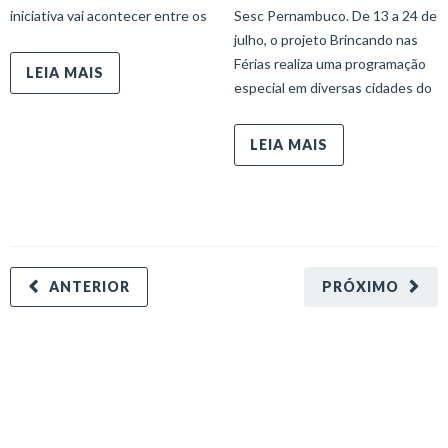
iniciativa vai acontecer entre os
Sesc Pernambuco. De 13 a 24 de
julho, o projeto Brincando nas
Férias realiza uma programação
LEIA MAIS
especial em diversas cidades do
LEIA MAIS
ANTERIOR
PRÓXIMO
minecraft modları
adana sigorta
oyun modları