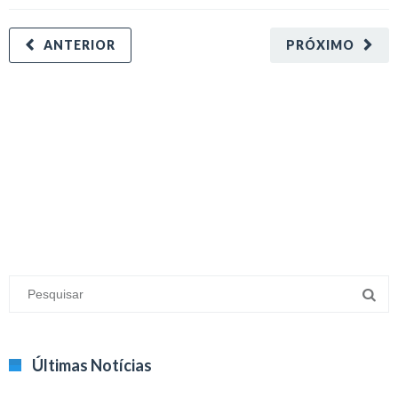
ANTERIOR
PRÓXIMO
minecraft modları
adana sigorta
oyun modları
Últimas Notícias