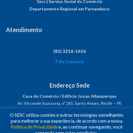
Sesc | Serviço Social do Comércio
Departamento Regional em Pernambuco
Atendimento
(81) 3216-1616
Fale Conosco
Endereço Sede
Casa do Comércio / Edifício Josias Albuquerque
Av. Visconde Suassuna, nº 265, Santo Amaro, Recife – PE
CEP: 50050-540
O SESC utiliza cookies e outras tecnologias semelhantes
CNPJ: 03.482.931/0001-61
para melhorar a sua experiência, de acordo com a nossa
Política de Privacidade
e, ao continuar navegando, você
Siga-nos!
concorda com estas condições.