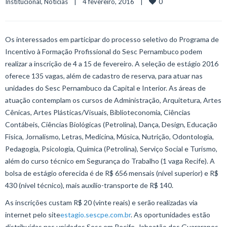
0
Institucional
, 
Notícias
    |    4 fevereiro, 2016    |    
Os interessados em participar do processo seletivo do Programa de
Incentivo à Formação Profissional do Sesc Pernambuco podem
realizar a inscrição de 4 a 15 de fevereiro. A seleção de estágio 2016
oferece 135 vagas, além de cadastro de reserva, para atuar nas
unidades do Sesc Pernambuco da Capital e Interior. As áreas de
atuação contemplam os cursos de Administração, Arquitetura, Artes
Cênicas, Artes Plásticas/Visuais, Biblioteconomia, Ciências
Contábeis, Ciências Biológicas (Petrolina), Dança, Design, Educação
Física, Jornalismo, Letras, Medicina, Música, Nutrição, Odontologia,
Pedagogia, Psicologia, Química (Petrolina), Serviço Social e Turismo,
além do curso técnico em Segurança do Trabalho (1 vaga Recife). A
bolsa de estágio oferecida é de R$ 656 mensais (nível superior) e R$
430 (nível técnico), mais auxílio-transporte de R$ 140.
As inscrições custam R$ 20 (vinte reais) e serão realizadas via
internet pelo site
estagio.sescpe.com.br
. As oportunidades estão
distribuídas nas unidades Sesc em Recife, Jaboatão dos Guararapes,