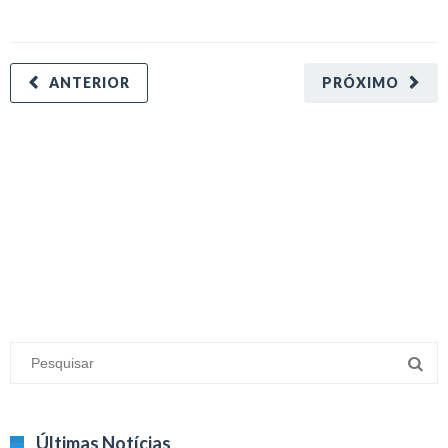
ANTERIOR
PRÓXIMO
minecraft modları
adana sigorta
oyun modları
Últimas Notícias