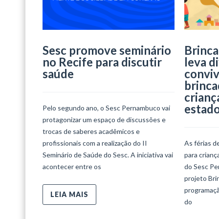
Sesc promove seminário
Brinca
no Recife para discutir
leva d
saúde
conviv
brinca
crianç
estad
Pelo segundo ano, o Sesc Pernambuco vai
protagonizar um espaço de discussões e
trocas de saberes acadêmicos e
profissionais com a realização do II
As férias d
Seminário de Saúde do Sesc. A iniciativa vai
para crian
acontecer entre os
do Sesc Per
projeto Bri
programaçã
LEIA MAIS
do