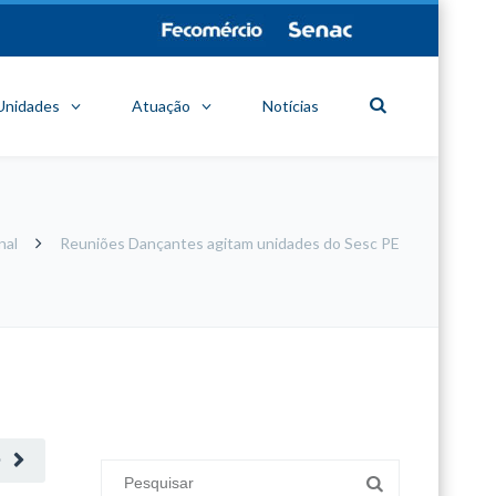
Unidades
Atuação
Notícias
nal
Reuniões Dançantes agitam unidades do Sesc PE
minecraft modları
adana sigorta
oyun modları
O