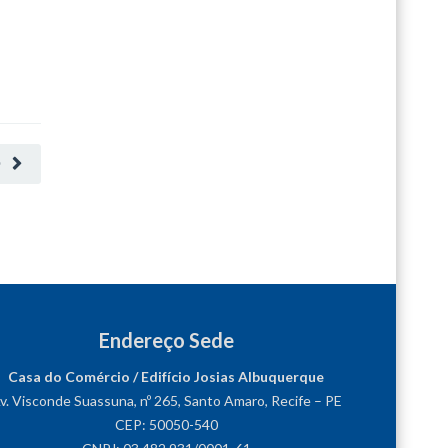
O
Endereço Sede
Casa do Comércio / Edifício Josias Albuquerque
v. Visconde Suassuna, nº 265, Santo Amaro, Recife – PE
CEP: 50050-540