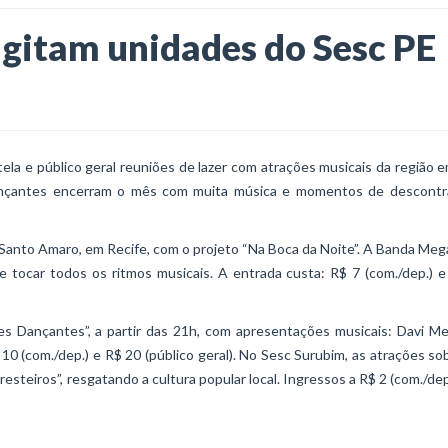
gitam unidades do Sesc PE
la e público geral reuniões de lazer com atrações musicais da região 
s dançantes encerram o mês com muita música e momentos de descontr
c Santo Amaro, em Recife, com o projeto “Na Boca da Noite”. A Banda Meg
e tocar todos os ritmos musicais. A entrada custa: R$ 7 (com./dep.) 
ões Dançantes”, a partir das 21h, com apresentações musicais: Davi M
 10 (com./dep.) e R$ 20 (público geral). No Sesc Surubim, as atrações s
esteiros”, resgatando a cultura popular local. Ingressos a R$ 2 (com./dep