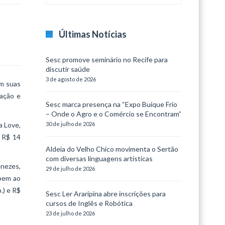
Últimas Notícias
Sesc promove seminário no Recife para
discutir saúde
3 de agosto de 2026
em suas
ação e
Sesc marca presença na “Expo Buíque Frio
– Onde o Agro e o Comércio se Encontram”
a Love,
30 de julho de 2026
e R$ 14
Aldeia do Velho Chico movimenta o Sertão
com diversas linguagens artísticas
enezes,
29 de julho de 2026
obem ao
.) e R$
Sesc Ler Araripina abre inscrições para
cursos de Inglês e Robótica
23 de julho de 2026