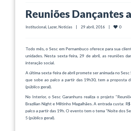
Reuniões Dançantes a
0
Institucional
, 
Lazer
, 
Notícias
    |    29 abril, 2016    |    
Todo mês, o Sesc em Pernambuco oferece para sua cliente
unidades. Nesta sexta-feira, 29 de abril, as reuniõe
interação social.
A última sexta-feira de abril promete ser animada no Ses
que sobe ao palco a partir das 19h30, tem a proposta d
(público geral).
No Interior, o Sesc Garanhuns realiza o projeto “Reuni
Brazilian Night e Miltinho Magalhães. A entrada custa: R$
palco a partir das 19h. O evento tem o tema “Noite dos Ser
5 (público geral).