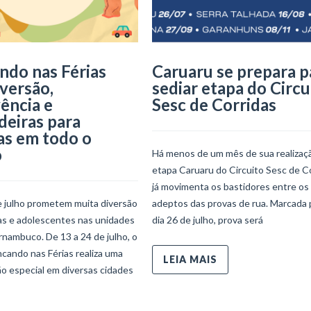
ndo nas Férias
Caruaru se prepara p
iversão,
sediar etapa do Circu
ência e
Sesc de Corridas
deiras para
as em todo o
o
Há menos de um mês de sua realizaçã
etapa Caruaru do Circuito Sesc de C
já movimenta os bastidores entre os
e julho prometem muita diversão
adeptos das provas de rua. Marcada 
ças e adolescentes nas unidades
dia 26 de julho, prova será
nambuco. De 13 a 24 de julho, o
ncando nas Férias realiza uma
LEIA MAIS
o especial em diversas cidades