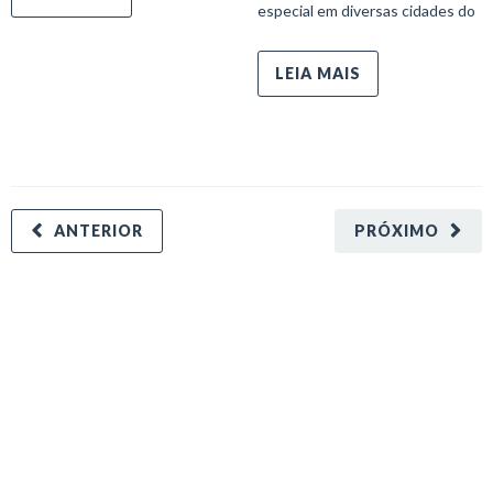
especial em diversas cidades do
LEIA MAIS
ANTERIOR
PRÓXIMO
minecraft modları
adana sigorta
oyun modları