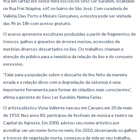
fica em cartaz até sexta-feira (03.03) no Sesc Ler Surubim, localizado
na Rua Frei Ibiapina, s/nº, no bairro de São José. Com curadoria de
Valkiria Dias Porto e Moisés Gonçalves, a mostra pode ser visitada
das 9h às 18h com acesso gratuito.
O acervo apresenta esculturas produzidas a partir de fragmentos de
troncos, galhos e gravetos de árvores mortas, acrescidos de
matérias diversos descartados no lixo. Os trabalhos chamam a
atenção do público para a temática da relação do lixo e do consumo
excessivo.
“Falar para a população sobre o descarte do lixo feito da maneira
errada e a relação disso com a degradação da natureza é uma
importante ferramenta para formar de cidadãos mais conscientes”,
afirma a gerente do Sesc Ler Surubim, Nelma Farias.
O artista plástico Vona Vallente nasceu em Caruaru em 20 de maio
de 1950. Nos anos 80, participou de festivais de música e teatro na
Capital do Agreste. Em 2000, adotou seu nome artístico por
acreditar ser um nome forte no meio. Em 2010, observando os galhos
e troncos de vegetação morta, começou a da vida ao seu trabalho,