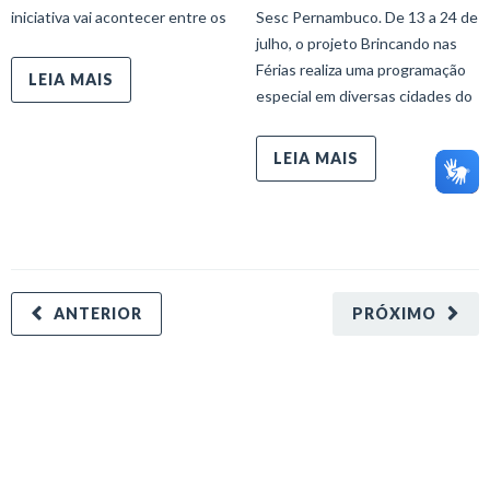
iniciativa vai acontecer entre os
Sesc Pernambuco. De 13 a 24 de
julho, o projeto Brincando nas
Férias realiza uma programação
LEIA MAIS
especial em diversas cidades do
LEIA MAIS
ANTERIOR
PRÓXIMO
minecraft modları
adana sigorta
oyun modları