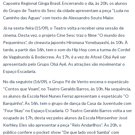
Capoeira Regional Ginga Brasil. Encerrando o dia, às 20h, os alunos
do Grupo de Teatro do Sesc da cidade apresentam a peça “Luzia no
Caminho das Águas” com texto de Alexsandro Souto Maior.
Já na sexta-feira (15/09), o Teatro volta a receber uma sessão de
cinema. Desta vez, o projeto Cine Sesc traz o filme “O mundo dos
Pequeninos”, do cineasta japonês Hiromasa Yonebayashi, às 10h. À
tarde, a partir das 16h, tem o som do Hip Hop com a turma do Cordel
de Vagabundo & Bodecrew. Às 17h, é a vez do Afoxé Obá Ayê ser
apresentado pelo Grupo Obá Ayê. As atrações vão movimentar o
Espaço Escadaria.
No dia seguinte (16/09), o Grupo Pé de Vento encena o espetáculo
“Contos que Voam”, no Teatro Geraldo Barros, às 10h. Na sequência,
os alunos da Escola Noé Nunes Ferraz apresentam o espetáculo “O
Barquinho”. Às 16h, tem o grupo de dança da Casa da Juventude com
“Four Skay” no Espaço Escadaria. O Teatro Geraldo Barros volta a ser
ocupado às 17h, desta vez pelos alunos da Escola Monsenhor José
Kerhley. Eles vão apresentar a peça “Reis Andarilhos”. Às 20h, o
público confere o pocket show “De que lado você Samba” com