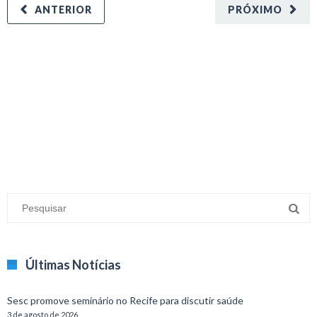
ANTERIOR
PRÓXIMO
minecraft modları
adana sigorta
oyun modları
Últimas Notícias
Sesc promove seminário no Recife para discutir saúde
3 de agosto de 2026