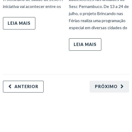
iniciativa vai acontecer entre os
Sesc Pernambuco. De 13 a 24 de
julho, o projeto Brincando nas
Férias realiza uma programação
LEIA MAIS
especial em diversas cidades do
LEIA MAIS
ANTERIOR
PRÓXIMO
minecraft modları
adana sigorta
oyun modları