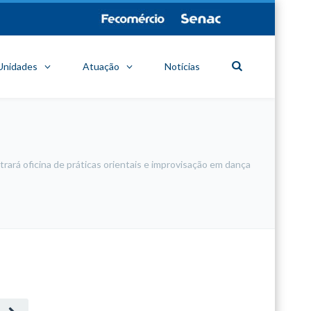
Unidades
Atuação
Notícias
rará oficina de práticas orientais e improvisação em dança
minecraft modları
adana sigorta
oyun modları