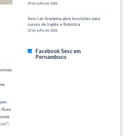
29 de julho de 2026
Sesc Ler Araripina abre inscrições para
cursos de Inglês e Robótica
23 de julho de 2026
Facebook Sesc em
Pernambuco
ientais
a
uma
agem
 fluxo
gunda
os?”,