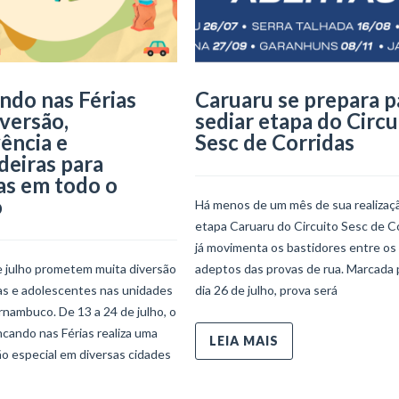
ndo nas Férias
Caruaru se prepara p
iversão,
sediar etapa do Circu
ência e
Sesc de Corridas
deiras para
as em todo o
o
Há menos de um mês de sua realizaçã
etapa Caruaru do Circuito Sesc de C
já movimenta os bastidores entre os
e julho prometem muita diversão
adeptos das provas de rua. Marcada 
ças e adolescentes nas unidades
dia 26 de julho, prova será
nambuco. De 13 a 24 de julho, o
ncando nas Férias realiza uma
LEIA MAIS
o especial em diversas cidades