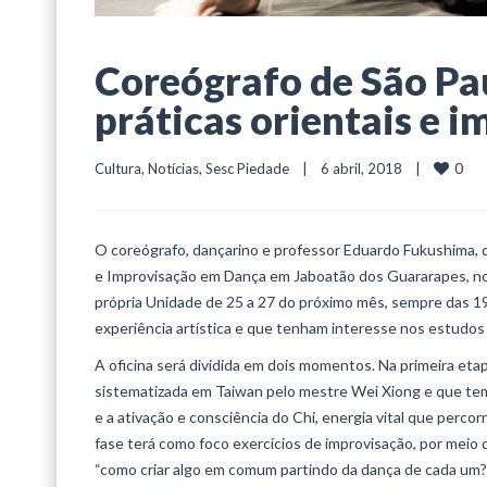
Coreógrafo de São Pau
práticas orientais e 
0
Cultura
, 
Notícias
, 
Sesc Piedade
    |    6 abril, 2018    |    
O coreógrafo, dançarino e professor Eduardo Fukushima, de 
e Improvisação em Dança em Jaboatão dos Guararapes, no 
própria Unidade de 25 a 27 do próximo mês, sempre das 19
experiência artística e que tenham interesse nos estudos
A oficina será dividida em dois momentos. Na primeira eta
sistematizada em Taiwan pelo mestre Wei Xiong e que te
e a ativação e consciência do Chi, energia vital que perc
fase terá como foco exercícios de improvisação, por meio
“como criar algo em comum partindo da dança de cada um?”