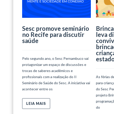
Sesc promove seminário
Brinca
no Recife para discutir
leva d
saúde
conviv
brinca
crianç
estad
Pelo segundo ano, o Sesc Pernambuco vai
protagonizar um espaço de discussões e
trocas de saberes acadêmicos e
profissionais com a realização do II
As férias d
Seminário de Saúde do Sesc. A iniciativa vai
para crian
acontecer entre os
do Sesc Per
projeto Bri
programaçã
LEIA MAIS
do