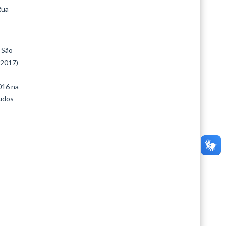
Rua
 São
(2017)
016 na
tudos