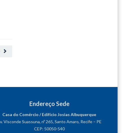
O
Endereço Sede
Casa do Comércio / Edifício Josias Albuquerque
v. Visconde Suassuna, nº 265, Santo Amaro, Recife – PE
CEP: 50050-540