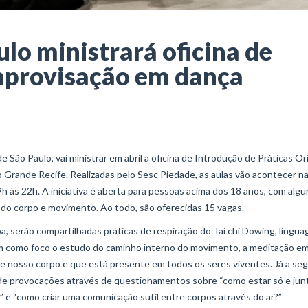
lo ministrará oficina de
improvisação em dança
São Paulo, vai ministrar em abril a oficina de Introdução de Práticas Or
Grande Recife. Realizadas pelo Sesc Piedade, as aulas vão acontecer n
h às 22h. A iniciativa é aberta para pessoas acima dos 18 anos, com alg
 do corpo e movimento. Ao todo, são oferecidas 15 vagas.
pa, serão compartilhadas práticas de respiração do Tai chi Dowing, lingu
m como foco o estudo do caminho interno do movimento, a meditação em
orre nosso corpo e que está presente em todos os seres viventes. Já a se
 de provocações através de questionamentos sobre “como estar só e junt
 e “como criar uma comunicação sutil entre corpos através do ar?”