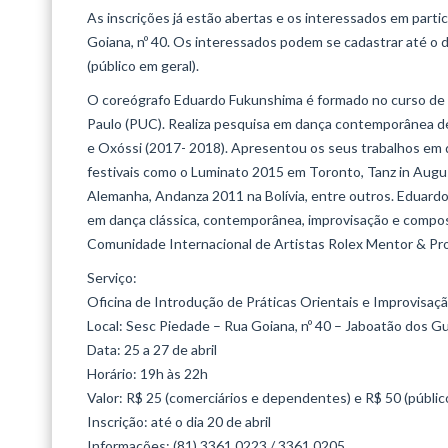
As inscrições já estão abertas e os interessados em partic
Goiana, nº 40. Os interessados podem se cadastrar até o d
(público em geral).
O coreógrafo Eduardo Fukunshima é formado no curso de 
Paulo (PUC). Realiza pesquisa em dança contemporânea de
e Oxóssi (2017- 2018). Apresentou os seus trabalhos em di
festivais como o Luminato 2015 em Toronto, Tanz in Augu
Alemanha, Andanza 2011 na Bolívia, entre outros. Eduardo
em dança clássica, contemporânea, improvisação e compos
Comunidade Internacional de Artistas Rolex Mentor & Prot
Serviço:
Oficina de Introdução de Práticas Orientais e Improvisa
Local: Sesc Piedade – Rua Goiana, nº 40 – Jaboatão dos G
Data: 25 a 27 de abril
Horário: 19h às 22h
Valor: R$ 25 (comerciários e dependentes) e R$ 50 (públic
Inscrição: até o dia 20 de abril
Informações: (81) 3361.0223 / 3361.0205