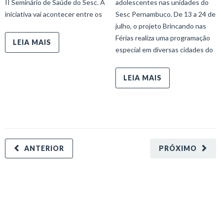
II Seminário de Saúde do Sesc. A
adolescentes nas unidades do
iniciativa vai acontecer entre os
Sesc Pernambuco. De 13 a 24 de
julho, o projeto Brincando nas
Férias realiza uma programação
LEIA MAIS
especial em diversas cidades do
LEIA MAIS
ANTERIOR
PRÓXIMO
minecraft modları
adana sigorta
oyun modları