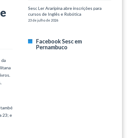
Sesc Ler Araripina abre inscrições para
 e
cursos de Inglês e Robótica
23 de julho de 2026
Facebook Sesc em
Pernambuco
 da
litana
ivros.
,
 Itambé
a 23; e