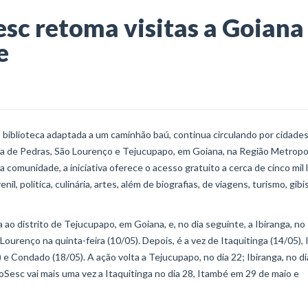
esc retoma visitas a Goiana
e
 biblioteca adaptada a um caminhão baú, continua circulando por cidades
ta de Pedras, São Lourenço e Tejucupapo, em Goiana, na Região Metropo
a comunidade, a iniciativa oferece o acesso gratuito a cerca de cinco mil l
venil, política, culinária, artes, além de biografias, de viagens, turismo, gibis
 ao distrito de Tejucupapo, em Goiana, e, no dia seguinte, a Ibiranga, no
ourenço na quinta-feira (10/05). Depois, é a vez de Itaquitinga (14/05),
 e Condado (18/05). A ação volta a Tejucupapo, no dia 22; Ibiranga, no di
oSesc vai mais uma vez a Itaquitinga no dia 28, Itambé em 29 de maio e