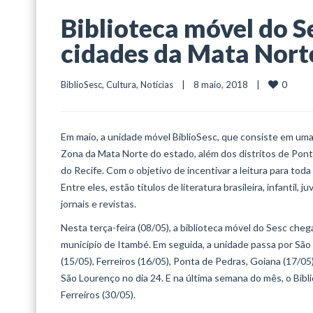
Biblioteca móvel do S
cidades da Mata Nort
0
BiblioSesc
, 
Cultura
, 
Notícias
    |    8 maio, 2018    |    
Em maio, a unidade móvel BiblioSesc, que consiste em uma
Zona da Mata Norte do estado, além dos distritos de Pon
do Recife. Com o objetivo de incentivar a leitura para toda 
Entre eles, estão títulos de literatura brasileira, infantil, ju
jornais e revistas.
Nesta terça-feira (08/05), a biblioteca móvel do Sesc chega
município de Itambé. Em seguida, a unidade passa por São L
(15/05), Ferreiros (16/05), Ponta de Pedras, Goiana (17/05)
São Lourenço no dia 24. E na última semana do mês, o Bibli
Ferreiros (30/05).