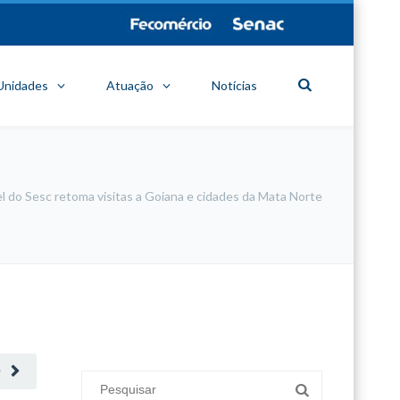
Unidades
Atuação
Notícias
l do Sesc retoma visitas a Goiana e cidades da Mata Norte
minecraft modları
adana sigorta
oyun modları
O