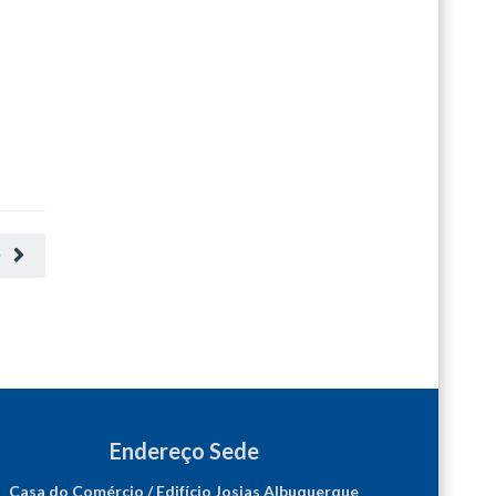
O
Endereço Sede
Casa do Comércio / Edifício Josias Albuquerque