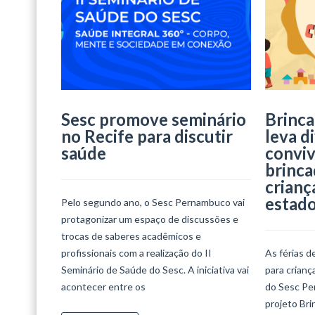
Sesc promove seminário
Brinca
no Recife para discutir
leva d
saúde
conviv
brinca
crianç
estad
Pelo segundo ano, o Sesc Pernambuco vai
protagonizar um espaço de discussões e
trocas de saberes acadêmicos e
profissionais com a realização do II
As férias d
Seminário de Saúde do Sesc. A iniciativa vai
para crian
acontecer entre os
do Sesc Per
projeto Bri