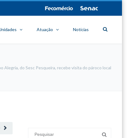
Unidades
Atuação
Notícias
o Alegria, do Sesc Pesqueira, recebe visita do pároco local
minecraft modları
adana sigorta
oyun modları
O