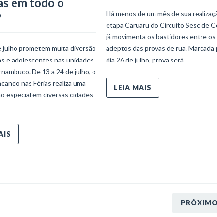
as em todo o
o
Há menos de um mês de sua realizaçã
etapa Caruaru do Circuito Sesc de C
já movimenta os bastidores entre os
e julho prometem muita diversão
adeptos das provas de rua. Marcada 
ças e adolescentes nas unidades
dia 26 de julho, prova será
nambuco. De 13 a 24 de julho, o
ncando nas Férias realiza uma
LEIA MAIS
o especial em diversas cidades
AIS
PRÓXIM