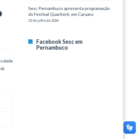
Sesc Pernambuco apresenta programação
o
do Festival Quariterê, em Caruaru
23 de julho de 2026
Facebook Sesc em
Pernambuco
aculada
a),