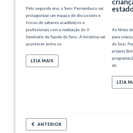
crianç
estad
Pelo segundo ano, o Sesc Pernambuco vai
protagonizar um espaço de discussões e
trocas de saberes acadêmicos e
profissionais com a realização do II
As férias d
Seminário de Saúde do Sesc. A iniciativa vai
para crian
acontecer entre os
do Sesc Per
projeto Bri
programaçã
LEIA MAIS
do
LEIA M
ANTERIOR