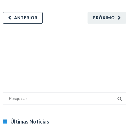
ANTERIOR
PRÓXIMO
minecraft modları
adana sigorta
oyun modları
Últimas Notícias