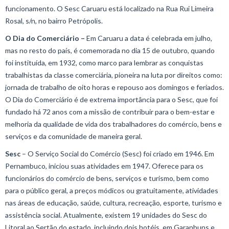
funcionamento. O Sesc Caruaru está localizado na Rua Rui Limeira
Rosal, s/n, no bairro Petrópolis.
O Dia do Comerciário –
Em Caruaru a data é celebrada em julho,
mas no resto do país, é comemorada no dia 15 de outubro, quando
foi instituída, em 1932, como marco para lembrar as conquistas
trabalhistas da classe comerciária, pioneira na luta por direitos como:
jornada de trabalho de oito horas e repouso aos domingos e feriados.
O Dia do Comerciário é de extrema importância para o Sesc, que foi
fundado há 72 anos com a missão de contribuir para o bem-estar e
melhoria da qualidade de vida dos trabalhadores do comércio, bens e
serviços e da comunidade de maneira geral.
Sesc
– O Serviço Social do Comércio (Sesc) foi criado em 1946. Em
Pernambuco, iniciou suas atividades em 1947. Oferece para os
funcionários do comércio de bens, serviços e turismo, bem como
para o público geral, a preços módicos ou gratuitamente, atividades
nas áreas de educação, saúde, cultura, recreação, esporte, turismo e
assistência social. Atualmente, existem 19 unidades do Sesc do
Litoral ao Sertão do estado, incluindo dois hotéis, em Garanhuns e