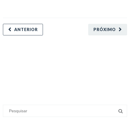
ANTERIOR
PRÓXIMO
minecraft modları
adana sigorta
oyun modları