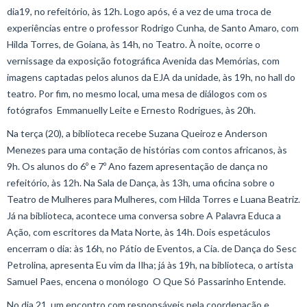
dia19, no refeitório, às 12h. Logo após, é a vez de uma troca de
experiências entre o professor Rodrigo Cunha, de Santo Amaro, com
Hilda Torres, de Goiana, às 14h, no Teatro. À noite, ocorre o
vernissage da exposição fotográfica Avenida das Memórias, com
imagens captadas pelos alunos da EJA da unidade, às 19h, no hall do
teatro. Por fim, no mesmo local, uma mesa de diálogos com os
fotógrafos Emmanuelly Leite e Ernesto Rodrigues, às 20h.
Na terça (20), a biblioteca recebe Suzana Queiroz e Anderson
Menezes para uma contação de histórias com contos africanos, às
9h. Os alunos do 6º e 7º Ano fazem apresentação de dança no
refeitório, às 12h. Na Sala de Dança, às 13h, uma oficina sobre o
Teatro de Mulheres para Mulheres, com Hilda Torres e Luana Beatriz.
Já na biblioteca, acontece uma conversa sobre A Palavra Educa a
Ação, com escritores da Mata Norte, às 14h. Dois espetáculos
encerram o dia: às 16h, no Pátio de Eventos, a Cia. de Dança do Sesc
Petrolina, apresenta Eu vim da Ilha; já às 19h, na biblioteca, o artista
Samuel Paes, encena o monólogo O Que Só Passarinho Entende.
No dia 21, um encontro com responsáveis pela coordenação e