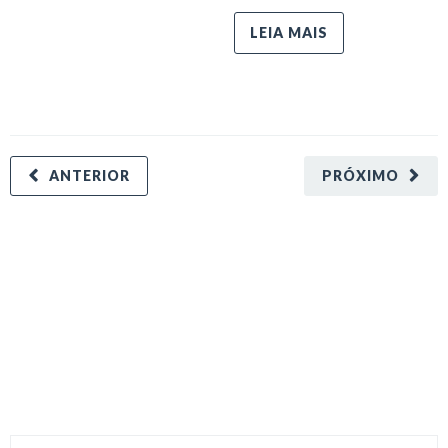
LEIA MAIS
ANTERIOR
PRÓXIMO
minecraft modları
adana sigorta
oyun modları