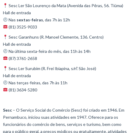
Sesc Ler São Lourenço da Mata (Avenida das Pêras, 56. Tiúma)
Hall de entrada⠀
Nas
sextas-feiras
, das 7h às 12h
(81) 3525-9033
Sesc Garanhuns (
R. Manoel Clemente, 136. Centro)
Hall de entrada⠀
Na última sexta-feira do mês, das 11h às 14h⠀
(87) 3761-2658⠀
Sesc Ler Surubim (
R. Frei Ibiapina, s/nº. São José)
Hall de entrada⠀
Nas terças-feiras, das 7h às 11h⠀
(81) 3634-5280
Sesc
– O Serviço Social do Comércio (Sesc) foi criado em 1946. Em
Pernambuco, iniciou suas atividades em 1947. Oferece para os
funcionários do comércio de bens, serviços e turismo, bem como
para o público geral, a preços módicos ou gratuitamente, atividades