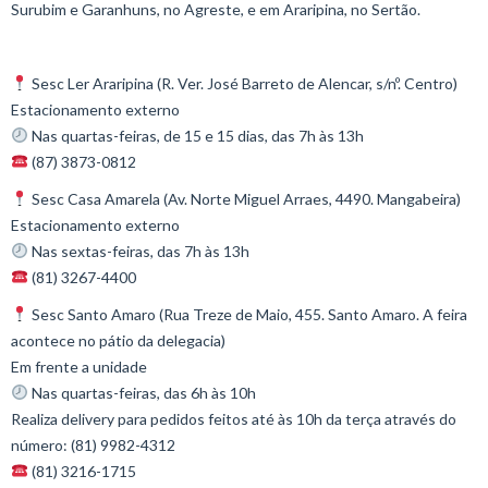
Surubim e Garanhuns, no Agreste, e em Araripina, no Sertão.
Sesc Ler Araripina (
R. Ver. José Barreto de Alencar, s/nº. Centro)
Estacionamento externo ⠀
Nas quartas-feiras, de 15 e 15 dias, das 7h às 13h⠀
(87) 3873-0812⠀
Sesc Casa Amarela (Av. Norte Miguel Arraes, 4490. Mangabeira)
Estacionamento externo ⠀
Nas sextas-feiras, das 7h às 13h⠀
(81) 3267-4400⠀
Sesc Santo Amaro (Rua Treze de Maio, 455. Santo Amaro. A feira
acontece no pátio da delegacia)
Em frente a unidade⠀
Nas quartas-feiras, das 6h às 10h
Realiza delivery para pedidos feitos até às 10h da terça através do
número: (81) 9982-4312
(81) 3216-1715⠀