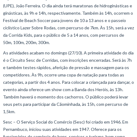
(UPE), João Ferreira. O dia ainda terá maratonas de hidroginásticas e
ginásticas, às 9h e 14h, respectivamente. Também às 14h, ocorrem o
Festival de Beach Soccer para jovens de 10 a 13 anos e o passeio
ciclístico Lazer Sobre Rodas, com percurso de 7km. Às 15h, será a vez
da Corrida Kids, para o público de 5 a 14 anos, com percursos de
50m, 100m, 200m, 300m.
As atividades acabam no domingo (27/10). A primeira atividade do dia
é o Circuito Sesc de Corridas, com inscrições encerradas. Será às 7h
e também testes rápidos, aferição de pressão e massagem para os
competidores. Às 9h, ocorre uma copa de natação para todas as
categorias, a partir dos 4 anos. Para colocar a criançada para dançar, o
evento ainda oferece um show com a Banda dos Heróis, às 13h.
Também haverá o momento dos cachorros. O público poderá levar
seus pets para participar da Cãominhada, às 15h, com percurso de
1,5km.
Sesc – O Serviço Social do Comércio (Sesc) foi criado em 1946. Em
Pernambuco, iniciou suas atividades em 1947. Oferece para os
funcionários do comércio de bens, serviços e turismo, bem como