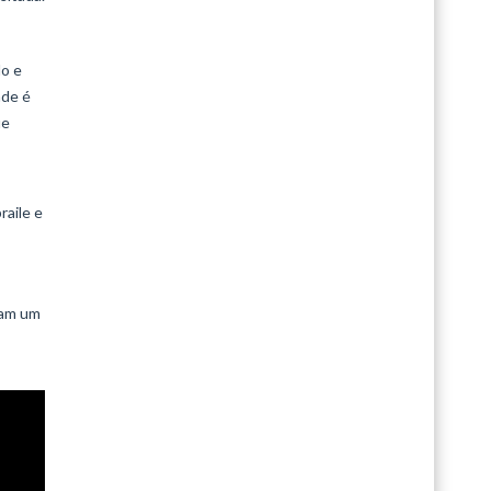
do e
ade é
ue
raile e
tam um