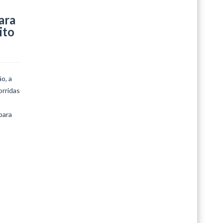
ara
LEIA MAIS
ito
o, a
orridas
para