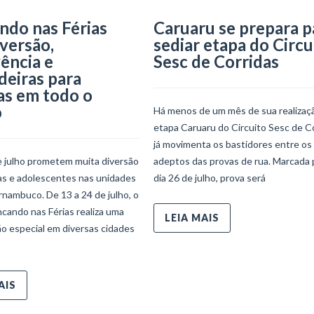
ndo nas Férias
Caruaru se prepara p
iversão,
sediar etapa do Circu
ência e
Sesc de Corridas
deiras para
as em todo o
o
Há menos de um mês de sua realizaçã
etapa Caruaru do Circuito Sesc de C
já movimenta os bastidores entre os
e julho prometem muita diversão
adeptos das provas de rua. Marcada 
ças e adolescentes nas unidades
dia 26 de julho, prova será
nambuco. De 13 a 24 de julho, o
ncando nas Férias realiza uma
LEIA MAIS
o especial em diversas cidades
AIS