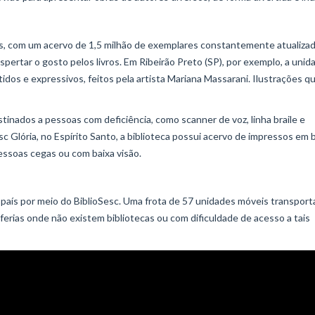
s, com um acervo de 1,5 milhão de exemplares constantemente atualiza
ertar o gosto pelos livros. Em Ribeirão Preto (SP), por exemplo, a unid
dos e expressivos, feitos pela artista Mariana Massarani. Ilustrações q
tinados a pessoas com deficiência, como scanner de voz, linha braile e
 Glória, no Espírito Santo, a biblioteca possui acervo de impressos em b
pessoas cegas ou com baixa visão.
o país por meio do BiblioSesc. Uma frota de 57 unidades móveis transpor
ferias onde não existem bibliotecas ou com dificuldade de acesso a tais