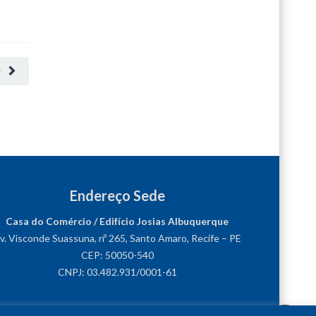
O
Endereço Sede
Casa do Comércio / Edifício Josias Albuquerque
v. Visconde Suassuna, nº 265, Santo Amaro, Recife – PE
CEP: 50050-540
CNPJ: 03.482.931/0001-61