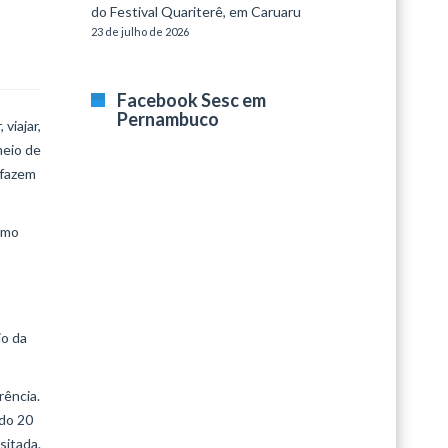
do Festival Quariterê, em Caruaru
23 de julho de 2026
Facebook Sesc em
Pernambuco
viajar,
meio de
 fazem
esmo
io da
rência.
ndo 20
sitada.