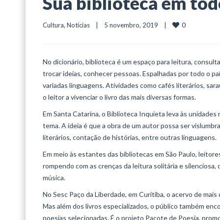
Sua biblioteca em tod
0
Cultura
, 
Notícias
    |    5 novembro, 2019    |    
No dicionário, biblioteca é um espaço para leitura, consulta
trocar ideias, conhecer pessoas. Espalhadas por todo o paí
variadas linguagens. Atividades como cafés literários, sa
o leitor a vivenciar o livro das mais diversas formas.
Em Santa Catarina, o Biblioteca Inquieta leva às unidades
tema. A ideia é que a obra de um autor possa ser vislumb
literários, contação de histórias, entre outras linguagens.
Em meio às estantes das bibliotecas em São Paulo, leitore
rompendo com as crenças da leitura solitária e silenciosa
música.
No Sesc Paço da Liberdade, em Curitiba, o acervo de mais de
Mas além dos livros especializados, o público também en
poesias selecionadas. É o projeto Pacote de Poesia, promo