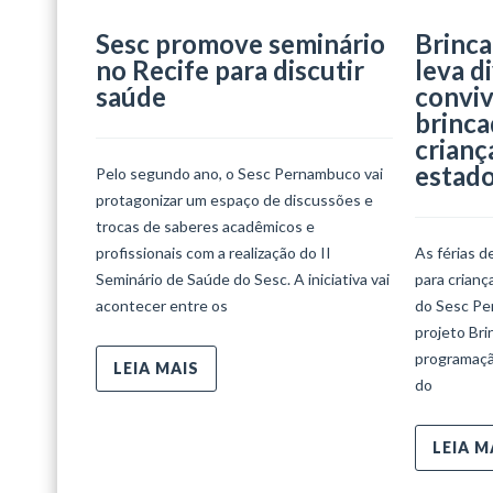
Sesc promove seminário
Brinca
no Recife para discutir
leva d
saúde
conviv
brinca
crianç
estad
Pelo segundo ano, o Sesc Pernambuco vai
protagonizar um espaço de discussões e
trocas de saberes acadêmicos e
profissionais com a realização do II
As férias d
Seminário de Saúde do Sesc. A iniciativa vai
para crian
acontecer entre os
do Sesc Per
projeto Bri
programaçã
LEIA MAIS
do
LEIA M