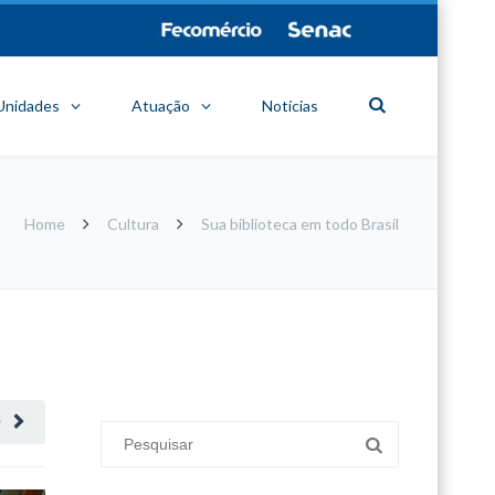
Unidades
Atuação
Notícias
Home
Cultura
Sua biblioteca em todo Brasil
minecraft modları
adana sigorta
oyun modları
O