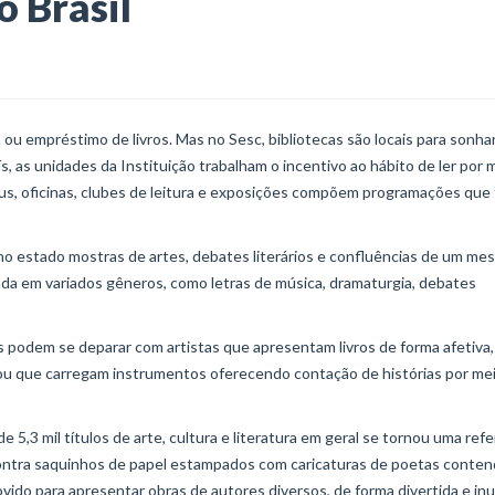
o Brasil
 ou empréstimo de livros. Mas no Sesc, bibliotecas são locais para sonhar, 
s, as unidades da Instituição trabalham o incentivo ao hábito de ler por 
raus, oficinas, clubes de leitura e exposições compõem programações que
 no estado mostras de artes, debates literários e confluências de um m
rada em variados gêneros, como letras de música, dramaturgia, debates
s podem se deparar com artistas que apresentam livros de forma afetiva,
, ou que carregam instrumentos oferecendo contação de histórias por me
 5,3 mil títulos de arte, cultura e literatura em geral se tornou uma refe
contra saquinhos de papel estampados com caricaturas de poetas conte
vido para apresentar obras de autores diversos, de forma divertida e inu