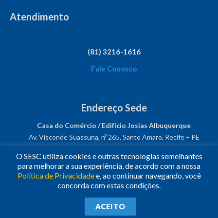
Atendimento
(81) 3216-1616
Fale Conosco
Endereço Sede
Casa do Comércio / Edifício Josias Albuquerque
Av. Visconde Suassuna, nº 265, Santo Amaro, Recife – PE
CEP: 50050-540
O SESC utiliza cookies e outras tecnologias semelhantes
CNPJ: 03.482.931/0001-61
para melhorar a sua experiência, de acordo com a nossa
Política de Privacidade
e, ao continuar navegando, você
Siga-nos!
concorda com estas condições.
© 2023
•
Todos os Direitos Reservados.
•
Conheça o
Sesc
ACEITO
Nacional