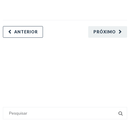
ANTERIOR
PRÓXIMO
minecraft modları
adana sigorta
oyun modları