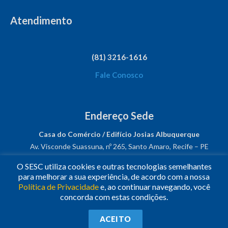
Atendimento
(81) 3216-1616
Fale Conosco
Endereço Sede
Casa do Comércio / Edifício Josias Albuquerque
Av. Visconde Suassuna, nº 265, Santo Amaro, Recife – PE
CEP: 50050-540
O SESC utiliza cookies e outras tecnologias semelhantes
CNPJ: 03.482.931/0001-61
para melhorar a sua experiência, de acordo com a nossa
Política de Privacidade
e, ao continuar navegando, você
Siga-nos!
concorda com estas condições.
© 2023
•
Todos os Direitos Reservados.
•
Conheça o
Sesc
ACEITO