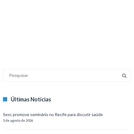
minecraft modları
adana sigorta
oyun modları
Últimas Notícias
Sesc promove seminário no Recife para discutir saúde
3 de agosto de 2026