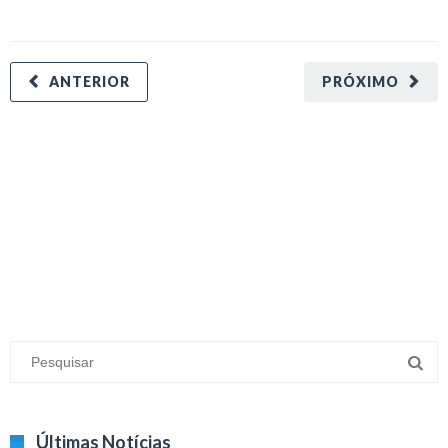
ANTERIOR
PRÓXIMO
minecraft modları
adana sigorta
oyun modları
Últimas Notícias