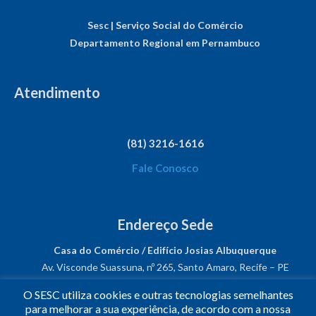
Sesc | Serviço Social do Comércio
Departamento Regional em Pernambuco
Atendimento
(81) 3216-1616
Fale Conosco
Endereço Sede
Casa do Comércio / Edifício Josias Albuquerque
Av. Visconde Suassuna, nº 265, Santo Amaro, Recife – PE
CEP: 50050-540
O SESC utiliza cookies e outras tecnologias semelhantes
CNPJ: 03.482.931/0001-61
para melhorar a sua experiência, de acordo com a nossa