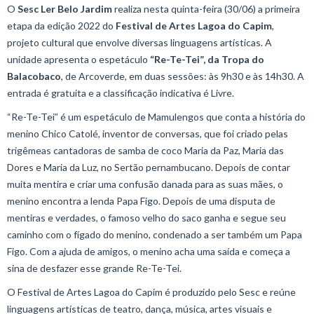
O
Sesc Ler Belo Jardim
realiza nesta quinta-feira (30/06) a primeira
etapa da edição 2022 do
Festival de Artes Lagoa do Capim
,
projeto cultural que envolve diversas linguagens artísticas. A
unidade apresenta o espetáculo
“Re-Te-Tei”, da Tropa do
Balacobaco
, de Arcoverde, em duas sessões: às 9h30 e às 14h30. A
entrada é gratuita e a classificação indicativa é Livre.
“Re-Te-Tei” é um espetáculo de Mamulengos que conta a história do
menino Chico Catolé, inventor de conversas, que foi criado pelas
trigêmeas cantadoras de samba de coco Maria da Paz, Maria das
Dores e Maria da Luz, no Sertão pernambucano. Depois de contar
muita mentira e criar uma confusão danada para as suas mães, o
menino encontra a lenda Papa Figo. Depois de uma disputa de
mentiras e verdades, o famoso velho do saco ganha e segue seu
caminho com o fígado do menino, condenado a ser também um Papa
Figo. Com a ajuda de amigos, o menino acha uma saída e começa a
sina de desfazer esse grande Re-Te-Tei.
O Festival de Artes Lagoa do Capim é produzido pelo Sesc e reúne
linguagens artísticas de teatro, dança, música, artes visuais e