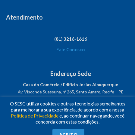
Atendimento
(81) 3216-1616
Fale Conosco
Endereço Sede
Casa do Comércio / Edifício Josias Albuquerque
Av. Visconde Suassuna, nº 265, Santo Amaro, Recife – PE
CEP: 50050-540
O SESC utiliza cookies e outras tecnologias semelhantes
CNPJ: 03.482.931/0001-61
para melhorar a sua experiência, de acordo com a nossa
Política de Privacidade
e, ao continuar navegando, você
Siga-nos!
concorda com estas condições.
© 2023
•
Todos os Direitos Reservados.
•
Conheça o
Sesc
ACEITO