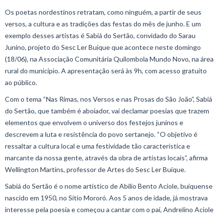
Os poetas nordestinos retratam, como ninguém, a partir de seus
versos, a cultura e as tradições das festas do mês de junho. E um
exemplo desses artistas é Sabiá do Sertão, convidado do Sarau
Junino, projeto do Sesc Ler Buíque que acontece neste domingo
(18/06), na Associação Comunitária Quilombola Mundo Novo, na área
rural do município. A apresentação será às 9h, com acesso gratuito
ao público.
Com o tema “Nas Rimas, nos Versos e nas Prosas do São João”, Sabiá
do Sertão, que também é aboiador, vai declamar poesias que trazem
elementos que envolvem o universo dos festejos juninos e
descrevem a luta e resistência do povo sertanejo. “O objetivo é
ressaltar a cultura local e uma festividade tão característica e
marcante da nossa gente, através da obra de artistas locais”, afirma
Wellington Martins, professor de Artes do Sesc Ler Buíque.
Sabiá do Sertão é o nome artístico de Abílio Bento Aciole, buiquense
nascido em 1950, no Sítio Mororó. Aos 5 anos de idade, já mostrava
interesse pela poesia e começou a cantar com o pai, Andrelino Aciole