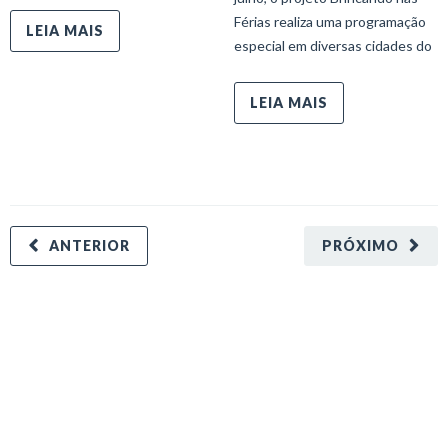
Férias realiza uma programação
LEIA MAIS
especial em diversas cidades do
LEIA MAIS
ANTERIOR
PRÓXIMO
minecraft modları
adana sigorta
oyun modları