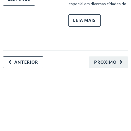
especial em diversas cidades do
LEIA MAIS
ANTERIOR
PRÓXIMO
minecraft modları
adana sigorta
oyun modları